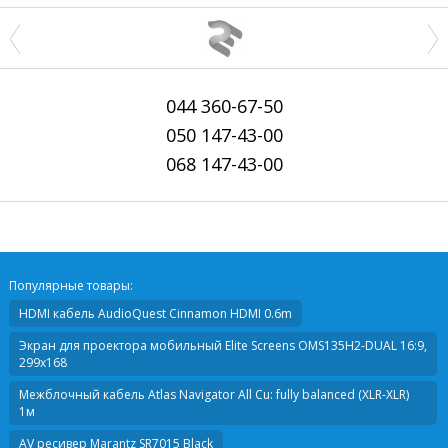
044
360-67-50
050
147-43-00
068
147-43-00
Популярные товары:
HDMI кабель
AudioQuest Cinnamon HDMI 0.6m
Экран для проектора мобильный
Elite Screens OMS135H2-DUAL 16:9,
299x168
Межблочный кабель
Atlas Navigator All Cu: fully balanced (XLR-XLR)
1м
AV ресивер
Marantz SR7015 Black