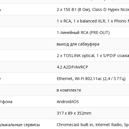
ь
2 х 150 Вт (8 Ом), Class-D Hypex Nc
1 x RCA, 1 x balanced XLR, 1 x Phono
1-линейный RCA (PRE-OUT)
выход для сабвуфера
2 x TOSLINK optical, 1 x S/PDIF coaxi
4.2 A2DP/AVRCP
е
Ethernet, Wi-Fi 802.11ac (2,4 / 5 ГГц)
в комплекте
ртфона
Android/iOS
317 x 89 x 352mm
зыкальные сервисы
Chromecast built-in, Internet Radio,