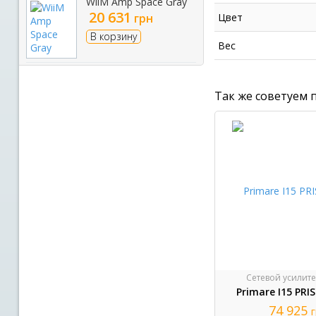
WiiM Amp Space Gray
20 631
Цвет
грн
В корзину
Вес
Так же советуем 
Сетевой усилите
Primare I15 PRI
74 925