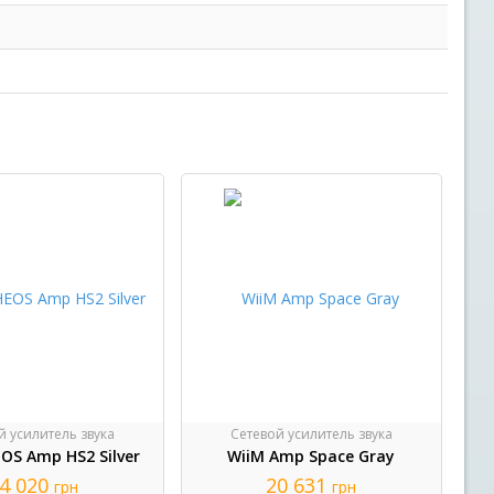
й усилитель звука
Сетевой усилитель звука
OS Amp HS2 Silver
WiiM Amp Space Gray
4 020
20 631
грн
грн