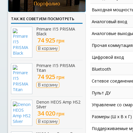
Выходная мощност
ТАК ЖЕ СОВЕТУЕМ ПОСМОТРЕТЬ
Аналоговый вход
Primare I15 PRISMA
Аналоговые выходы
Black
74 925
грн
Прочая коммутация
В корзину
Цифровой вход
Primare I15 PRISMA
Bluetooth
Titan
74 925
грн
Сетевое соединени
В корзину
Пульт ДУ
Denon HEOS Amp HS2
Управление со сма
Silver
34 020
грн
Размеры (Ш x В x Г)
В корзину
Поддерживаемые му