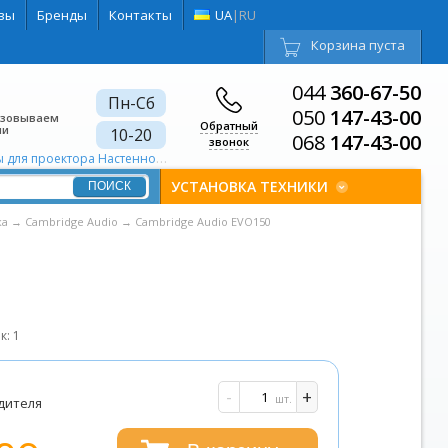
вы
Бренды
Контакты
UA
|
RU
Корзина пуста
044
360-67-50
Пн-Сб
050
147-43-00
изовываем
Обратный
ии
10-20
068
147-43-00
звонок
ля проектора Настенно-потолочный
УСТАНОВКА ТЕХНИКИ
ка
→
Cambridge Audio
→
Cambridge Audio EVO150
к:
1
и
-
+
шт.
дителя