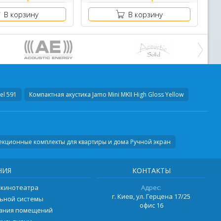
В корзину
В корзину
l 591
Компактная акустика
Jamo Mini MKII High Gloss Yellow
екционные комплекты для квартиры и дома Ручной экран
НИЯ
КОНТАКТЫ
 кинотеатра
Адрес:
г. Киев, ул. Герцена 17/25
ьной системы
офис 16
вания помещений