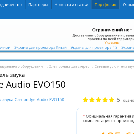
удничество
Партнеры
Новости и статьи
Портфолио
Отзы
Ограничений нет
Доставляем оборудование и реал
проекты по всей территор
Украины
Ручной
Экраны для проектора Китай
Экраны для проектора 4:3
Экраны д
визуального оборудования
→
Электроника для стерео
→
Сетевые усилители зву
ель звука
e Audio EVO150
5
оцено
*
Официальная гарантия 
комплектация от произво