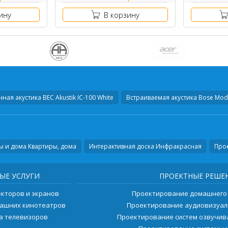
ину
В корзину
нная акустика
BEC Akustik IC-100 White
Встраиваемая акустика
Bose Mode
ы и дома Квартиры, дома
Интерактивная доска Инфракрасная
Про
ЫЕ УСЛУГИ
ПРОЕКТНЫЕ РЕШЕ
екторов и экранов
Проектирование домашнего
машних кинотеатров
Проектирование аудиовизуал
ка телевизоров
Проектирование систем озвучи