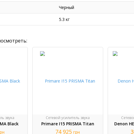
Черный
5.3 кг
посмотреть:
ль звука
Сетевой усилитель звука
Сетево
SMA Black
Primare I15 PRISMA Titan
Denon HE
74 925
3
грн
грн