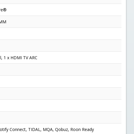
ore®
 MM
al, 1 x HDMI TV ARC
 Spotify Connect, TIDAL, MQA, Qobuz, Roon Ready