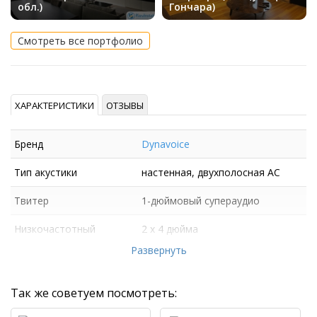
обл.)
Гончара)
Смотреть все портфолио
ХАРАКТЕРИСТИКИ
ОТЗЫВЫ
Бренд
Dynavoice
Тип акустики
настенная, двухполосная АС
Твитер
1-дюймовый супераудио
Низкочастотный
2 х 4 дюйма
динамик
Развернуть
Так же советуем посмотреть: