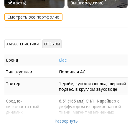
область)
Вышгородская)
Смотреть все портфолио
ХАРАКТЕРИСТИКИ
ОТЗЫВЫ
Бренд
Elac
Тип акустики
Полочная АС
Твитер
1 дюйм, купол из шелка, широкий
подвес, в круглом звуководе
Средне-
6,5" (165 мм) СЧ/НЧ-драйвер с
низкочастотный
диффузором из армированной
динамик
ткани, магнит увеличенных
размеров
Развернуть