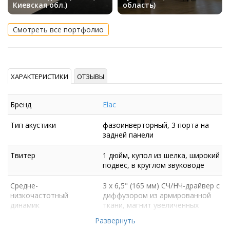
Киевская обл.)
область)
Смотреть все портфолио
ХАРАКТЕРИСТИКИ
ОТЗЫВЫ
Бренд
Elac
Тип акустики
фазоинверторный, 3 порта на
задней панели
Твитер
1 дюйм, купол из шелка, широкий
подвес, в круглом звуководе
Средне-
3 х 6,5" (165 мм) СЧ/НЧ-драйвер с
низкочастотный
диффузором из армированной
динамик
ткани, магнит увеличенных
размеров
Развернуть