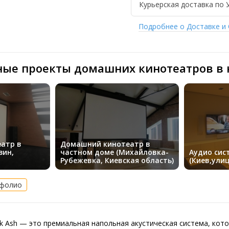
Курьерская доставка по 
Подробнее о Доставке и
ные проекты домашних кинотеатров в
атр в
Домашний кинотеатр в
зин,
частном доме (Михайловка-
Аудио сис
Рубежевка, Киевская область)
(Киев,ули
тфолио
ack Ash — это премиальная напольная акустическая система, ко