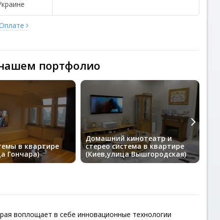
Украине
 Оплате
 нашем портфолио
Домашний кинотеатр и
До
темы в квартире
стерео система в квартире
ча
ца Гончара)
(Киев,улица Вышгородская)
Ки
торая воплощает в себе инновационные технологии