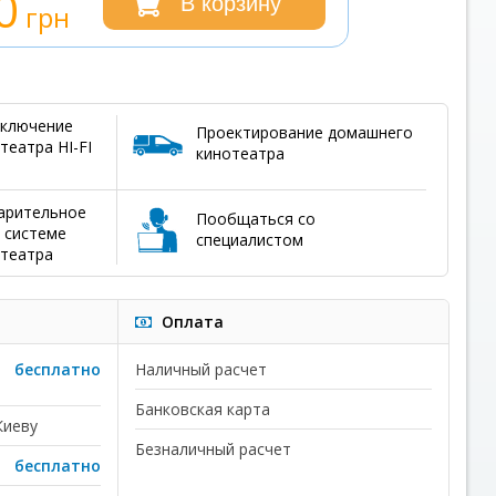
0
В корзину
грн
дключение
Проектирование домашнего
еатра HI-FI
кинотеатра
арительное
Пообщаться со
 системе
специалистом
театра
Оплата
бесплатно
Наличный расчет
Банковская карта
Киеву
Безналичный расчет
бесплатно