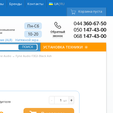
вы
Бренды
Контакты
UA
|
RU
Корзина пуста
044
360-67-50
Пн-Сб
050
147-43-00
изовываем
Обратный
ии
10-20
068
147-43-00
звонок
ме (ALR)
Натяжной экран США
Натяжной экран 1.89:1
Проектор для 
УСТАНОВКА ТЕХНИКИ
ne Audio
→
Fyne Audio F302i Black Ash
и
-
+
шт.
дителя