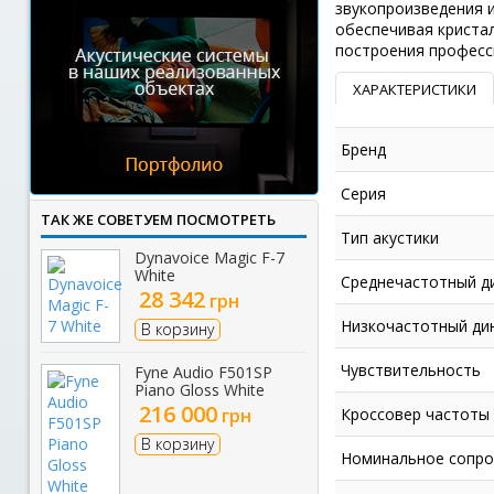
звукопроизведения 
обеспечивая кристал
построения професс
ХАРАКТЕРИСТИКИ
Бренд
Серия
ТАК ЖЕ СОВЕТУЕМ ПОСМОТРЕТЬ
Тип акустики
Dynavoice Magic F-7
White
Среднечастотный д
28 342
грн
Низкочастотный ди
В корзину
Чувствительность
Fyne Audio F501SP
Piano Gloss White
216 000
грн
Кроссовер частоты
В корзину
Номинальное сопро