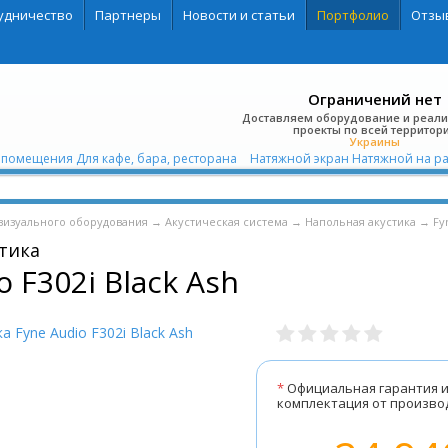
удничество
Партнеры
Новости и статьи
Портфолио
Отзы
Ограничений нет
Доставляем оборудование и реал
проекты по всей территор
Украины
 помещения Для кафе, бара, ресторана
Натяжной экран Натяжной на ра
визуального оборудования
→
Акустическая система
→
Напольная акустика
→
Fy
тика
o F302i Black Ash
*
Официальная гарантия 
комплектация от произво