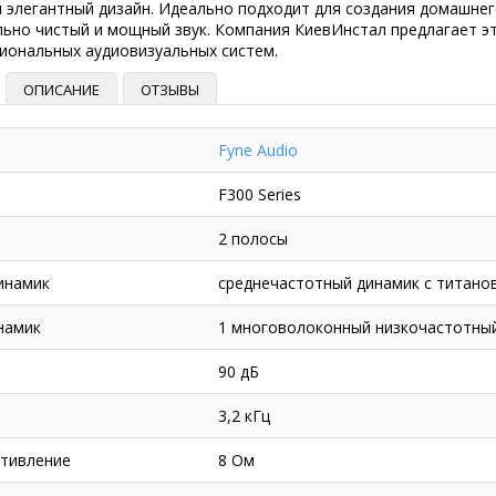
и элегантный дизайн. Идеально подходит для создания домашне
ьно чистый и мощный звук. Компания КиевИнстал предлагает эт
иональных аудиовизуальных систем.
ОПИСАНИЕ
ОТЗЫВЫ
Fyne Audio
F300 Series
2 полосы
инамик
среднечастотный динамик с титано
намик
1 многоволоконный низкочастотны
90 дБ
3,2 кГц
тивление
8 Ом