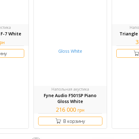
устика
Напо
 F-7 White
Triangle
3
грн
ину
Напольная акустика
Fyne Audio F501SP Piano
Gloss White
216 000
грн
В корзину