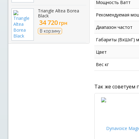
Мощность Ватт
Triangle Altea Borea
Рекомендуемая мощ
Black
34 720
грн
Диапазон частот
В корзину
Габариты (ВхШхГ) 
Цвет
Вес кг
Так же советуем 