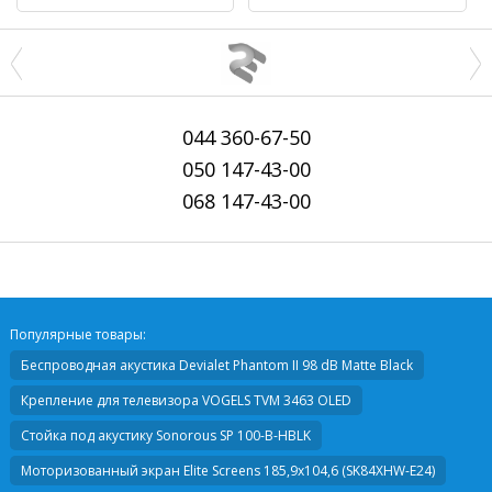
044
360-67-50
050
147-43-00
068
147-43-00
Популярные товары:
Беспроводная акустика
Devialet Phantom II 98 dB Matte Black
Крепление для телевизора
VOGELS TVM 3463 OLED
Стойка под акустику
Sonorous SP 100-B-HBLK
Моторизованный экран
Elite Screens 185,9х104,6 (SK84XHW-E24)