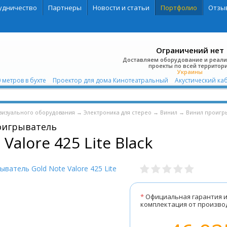
удничество
Партнеры
Новости и статьи
Портфолио
Отзы
Ограничений нет
Доставляем оборудование и реал
проекты по всей территор
Украины
 метров в бухте
Проектор для дома Кинотеатральный
Акустический каб
визуального оборудования
→
Электроника для стерео
→
Винил
→
Винил проигр
оигрыватель
Valore 425 Lite Black
*
Официальная гарантия 
комплектация от произво