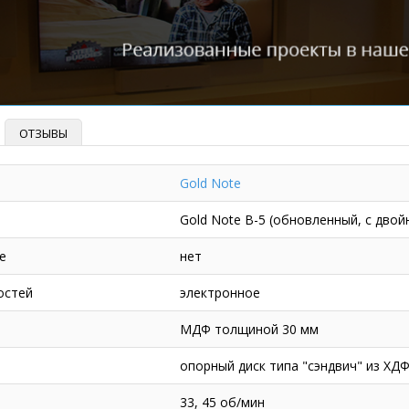
ОТЗЫВЫ
Gold Note
Gold Note B-5 (обновленный, с дво
е
нет
остей
электронное
МДФ толщиной 30 мм
опорный диск типа "сэндвич" из ХД
33, 45 об/мин