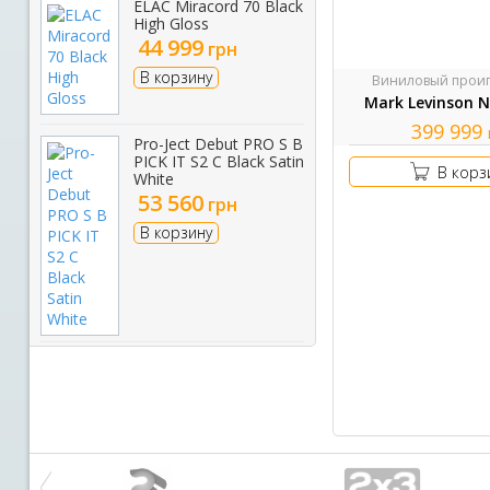
ELAC Miracord 70 Black
High Gloss
44 999
грн
В корзину
Виниловый проиг
Mark Levinson 
399 999
Pro-Ject Debut PRO S B
PICK IT S2 C Black Satin
В корз
White
53 560
грн
В корзину