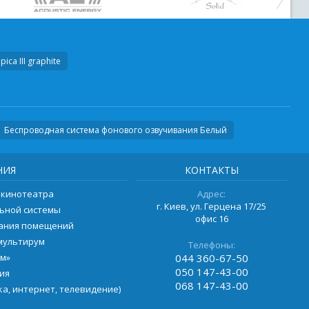
ica III graphite
Беспроводная система фонового озвучивания Белый
НИЯ
КОНТАКТЫ
 кинотеатра
Адрес:
г. Киев, ул. Герцена 17/25
ьной системы
офис 16
вания помещений
мультирум
Телефоны:
ом»
044
360-67-50
050
147-43-00
ия
068
147-43-00
а, интернет, телевидение)