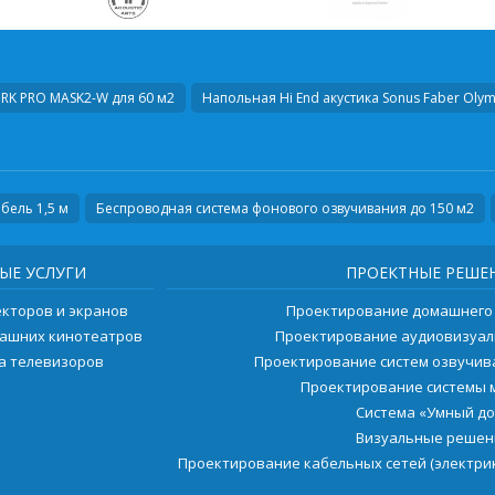
RK PRO MASK2-W для 60 м2
Напольная Hi End акустика
Sonus Faber Olymp
бель 1,5 м
Беспроводная система фонового озвучивания до 150 м2
ЫЕ УСЛУГИ
ПРОЕКТНЫЕ РЕШЕ
екторов и экранов
Проектирование домашнего
машних кинотеатров
Проектирование аудиовизуал
ка телевизоров
Проектирование систем озвучи
Проектирование системы 
Система «Умный д
Визуальные решен
Проектирование кабельных сетей (электрик