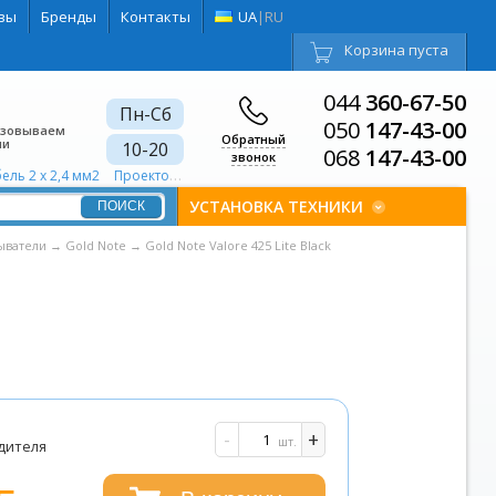
вы
Бренды
Контакты
UA
|
RU
Корзина пуста
044
360-67-50
Пн-Сб
050
147-43-00
изовываем
Обратный
ии
10-20
068
147-43-00
звонок
ель 2 х 2,4 мм2
Проектор для дома 4200 ANSI лм
Проектор для дома Дл
УСТАНОВКА ТЕХНИКИ
ыватели
→
Gold Note
→
Gold Note Valore 425 Lite Black
и
-
+
шт.
дителя