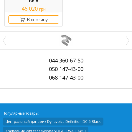
Gold
46 020
грн
В корзину
044
360-67-50
050
147-43-00
068
147-43-00
Популярные товары:
Центральный динамик
Dynavoice Definition DC-5 Black
Крепление для телевизора
VOGELS WALL3450