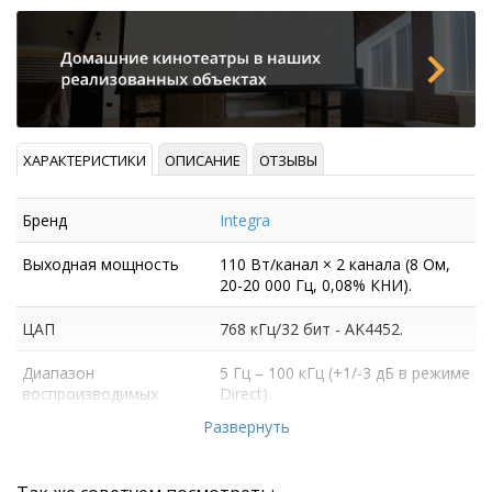
ХАРАКТЕРИСТИКИ
ОПИСАНИЕ
ОТЗЫВЫ
Бренд
Integra
Выходная мощность
110 Вт/канал × 2 канала (8 Ом,
20-20 000 Гц, 0,08% КНИ).
ЦАП
768 кГц/32 бит - AK4452.
Диапазон
5 Гц – 100 кГц (+1/-3 дБ в режиме
воспроизводимых
Direct).
частот
Развернуть