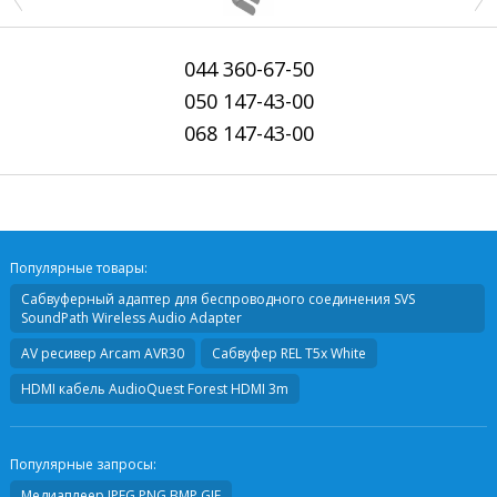
044
360-67-50
050
147-43-00
068
147-43-00
Популярные товары:
Сабвуферный адаптер для беспроводного соединения
SVS
SoundPath Wireless Audio Adapter
AV ресивер
Arcam AVR30
Сабвуфер
REL T5x White
HDMI кабель
AudioQuest Forest HDMI 3m
Популярные запросы:
Медиаплеер JPEG,PNG,BMP,GIF