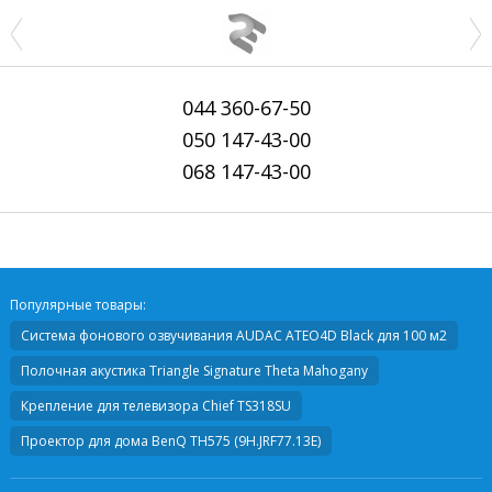
044
360-67-50
050
147-43-00
068
147-43-00
Популярные товары:
Система фонового озвучивания AUDAC ATEO4D Black для 100 м2
Полочная акустика
Triangle Signature Theta Mahogany
Крепление для телевизора
Chief TS318SU
Проектор для дома
BenQ TH575 (9H.JRF77.13E)