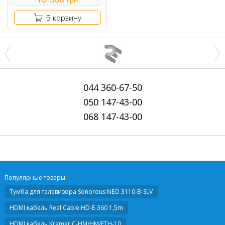
В корзину
044
360-67-50
050
147-43-00
068
147-43-00
Популярные товары:
Тумба для телевизора
Sonorous NEO 3110-В-SLV
HDMI кабель
Real Cable HD-E-360 1,5m
HDMI кабель
Kramer C-HM/HM/ETH-10