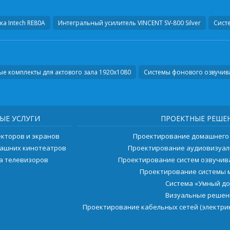
ка
Intech RE80A
Интегральный усилитель
VINCENT SV-800 Silver
Сист
е комплекты для актового зала 1920х1080
Системы фонового озвучиван
ЫЕ УСЛУГИ
ПРОЕКТНЫЕ РЕШЕ
екторов и экранов
Проектирование домашнего
машних кинотеатров
Проектирование аудиовизуал
ка телевизоров
Проектирование систем озвучи
Проектирование системы 
Система «Умный д
Визуальные решен
Проектирование кабельных сетей (электрик