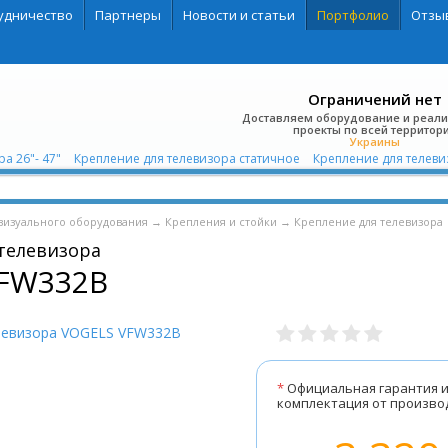
удничество
Партнеры
Новости и статьи
Портфолио
Отзы
Ограничений нет
Доставляем оборудование и реал
проекты по всей территор
Украины
а 26"- 47"
Крепление для телевизора статичное
Крепление для телеви
визуального оборудования
→
Крепления и стойки
→
Крепление для телевизора
телевизора
FW332B
*
Официальная гарантия 
комплектация от произво