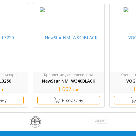
елевизора
Крепление для телевизора
Креплен
L3250
NewStar NM−W340BLACK
VOG
1 607
1
рн
грн
ину
В корзину