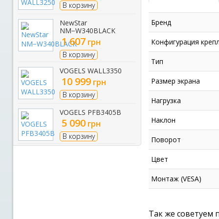
В корзину
Бренд
NewStar
NM−W340BLACK
1 607
грн
Конфигурация креп
В корзину
Тип
VOGELS WALL3350
10 999
Размер экрана
грн
В корзину
Нагрузка
VOGELS PFB3405B
Наклон
5 090
грн
В корзину
Поворот
Цвет
Монтаж (VESA)
Так же советуем 