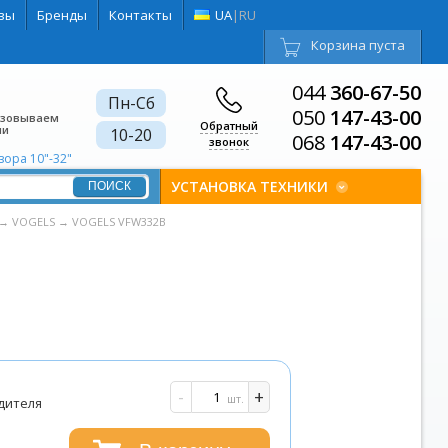
вы
Бренды
Контакты
UA
|
RU
Корзина пуста
044
360-67-50
Пн-Сб
050
147-43-00
изовываем
Обратный
ии
10-20
068
147-43-00
звонок
зора 10"-32"
УСТАНОВКА ТЕХНИКИ
→
VOGELS
→
VOGELS VFW332B
и
-
+
шт.
дителя