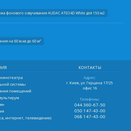
ема фонового озвучивания AUDAC ATEO4D White для 150 м2
ия на 60 м.кв до 60 м²
НИЯ
КОНТАКТЫ
 кинотеатра
Адрес:
г. Киев, ул. Герцена 17/25
ьной системы
офис 16
вания помещений
мультирум
Телефоны:
ом»
044
360-67-50
050
147-43-00
ия
068
147-43-00
а, интернет, телевидение)