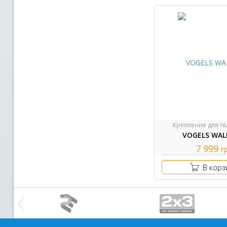
Крепление для т
VOGELS WAL
7 999
г
В корз