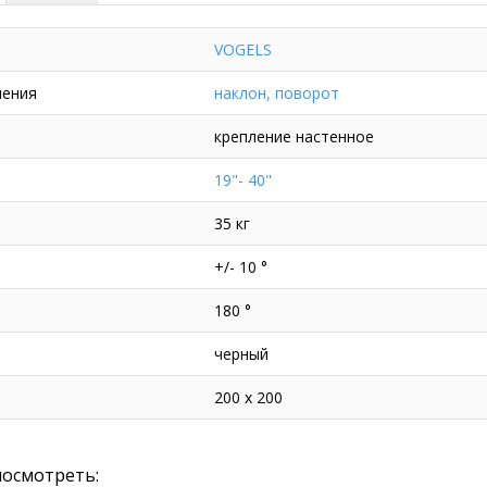
VOGELS
ления
наклон, поворот
крепление настенное
19"- 40"
35 кг
+/- 10 °
180 °
черный
200 x 200
посмотреть: