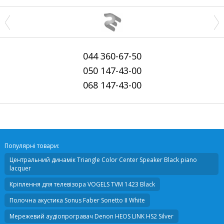
044
360-67-50
050
147-43-00
068
147-43-00
Популярні товари:
Центральний динамік
Triangle Color Center Speaker Black piano
lacquer
Кріплення для телевізора
VOGELS TVM 1423 Black
Полочна акустика
Sonus Faber Sonetto II White
Мережевий аудіопрогравач
Denon HEOS LINK HS2 Silver