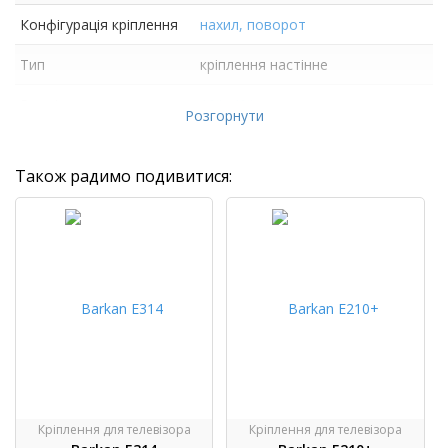
Конфігурація кріплення
нахил, поворот
Тип
кріплення настінне
Розмір екрану
13"- 43"
Розгорнути
Також радимо подивитися:
Кріплення для телевізора
Кріплення для телевізора