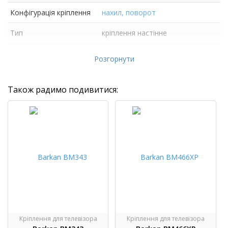
Конфігурація кріплення
нахил, поворот
Тип
кріплення настінне
Розмір екрану
13"- 90"
Розгорнути
Також радимо подивитися:
Кріплення для телевізора
Кріплення для телевізора