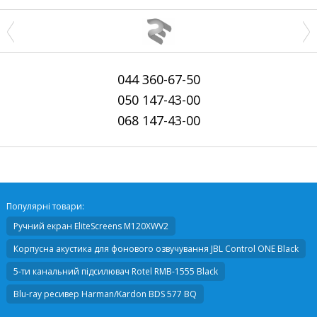
044
360-67-50
050
147-43-00
068
147-43-00
Популярні товари:
Ручний екран
EliteScreens M120XWV2
Корпусна акустика для фонового озвучування
JBL Control ONE Black
5-ти канальний підсилювач
Rotel RMB-1555 Black
Blu-ray ресивер
Harman/Kardon BDS 577 BQ