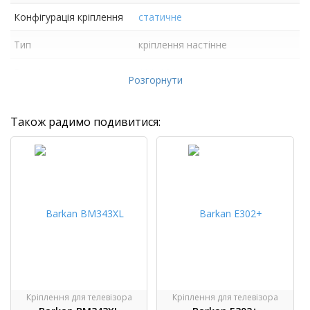
Конфігурація кріплення
статичне
Тип
кріплення настінне
Розмір екрану
13"- 90"
Розгорнути
Також радимо подивитися:
Кріплення для телевізора
Кріплення для телевізора