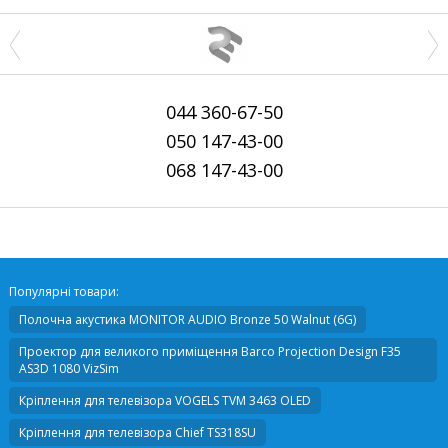
044
360-67-50
050
147-43-00
068
147-43-00
Популярні товари:
Полочна акустика
MONITOR AUDIO Bronze 50 Walnut (6G)
Проектор для великого приміщення
Barco Projection Design F35
AS3D 1080 VizSim
Кріплення для телевізора
VOGELS TVM 3463 OLED
Кріплення для телевізора
Chief TS318SU