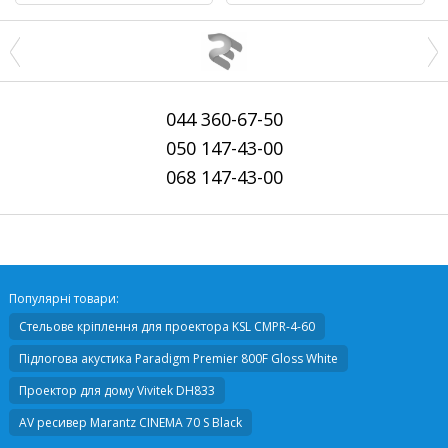
044
360-67-50
050
147-43-00
068
147-43-00
Популярні товари:
Стельове кріплення для проектора
KSL CMPR-4-60
Підлогова акустика
Paradigm Premier 800F Gloss White
Проектор для дому
Vivitek DH833
AV ресивер
Marantz CINEMA 70 S Black