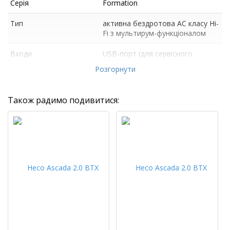
Серія
Formation
Тип
активна бездротова АС класу Hi-
Fi з мультирум-функціоналом
Входи
USB-порт (для сервісного
обслуговування)
Розгорнути
Також радимо подивитися: