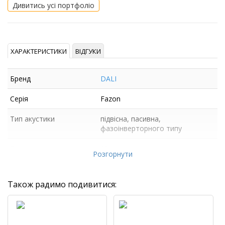
Дивитись усі портфоліо
ХАРАКТЕРИСТИКИ
ВІДГУКИ
Бренд
DALI
Серія
Fazon
Тип акустики
підвісна, пасивна,
фазоінверторного типу
Твіттер
28 мм, купол
Розгорнути
Також радимо подивитися: