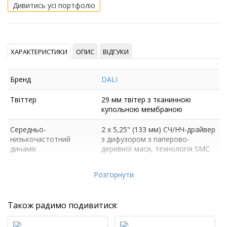
Дивитись усі портфоліо
ХАРАКТЕРИСТИКИ
ОПИС
ВІДГУКИ
Бренд
DALI
Твіттер
29 мм твітер з тканинною
купольною мембраною
Середньо-
2 х 5,25" (133 мм) СЧ/НЧ-драйвер
низькочастотний
з дифузором з паперово-
динамік
деревної маси, технологія SMC
Чутливість
88 дБ (2,83 В/1 м)
Розгорнути
Також радимо подивитися: