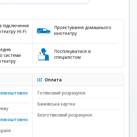
а підключення
Проектування домашнього
театру HI-FI
кінотеатру
редню
Поспілкуватися зі
о системи
спеціалістом
отеатру
Оплата
безкоштовно
Готівковий розрахунок
Банківська картка
иєву
Безготівковий розрахунок
безкоштовно
раїні