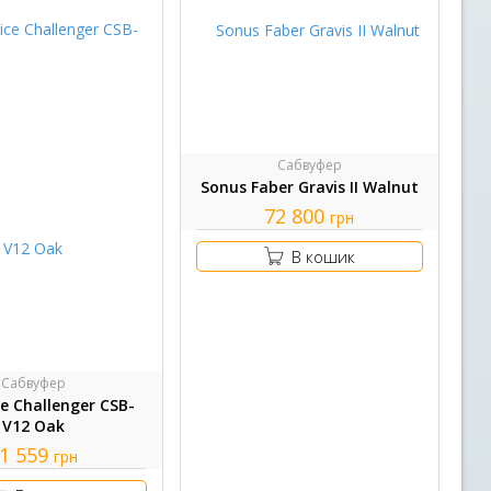
Сабвуфер
Sonus Faber Gravis II Walnut
72 800
грн
В кошик
Сабвуфер
e Challenger CSB-
V12 Oak
1 559
грн