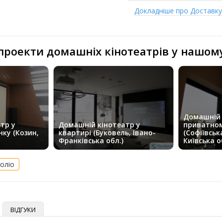
Докладніше про Доставк
 проекти домашніх кінотеатрів у нашом
Домашній 
тр у
Домашній кінотеатр у
приватном
ку (Козин,
квартирі (Буковель, Івано-
(Софіївськ
Франківська обл.)
Київська о
оліо
ВІДГУКИ