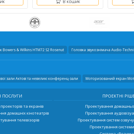
ик
В кошик
к
Bowers & Wilkins HTM72 S2 Rosenut
Головка звукознімача
Audio-Techni
вої зали Актові та невеликі конференц-зали
Моторизований екран Мо
І ПОСЛУГИ
ПРОЕКТНІ РІШ
проекторів та екранів
Проектування домашньог
ння домашніх кінотеатрів
Проектування аудіовізуа
тування телевізорів
Проектування систем озвуч
Проектування системи
Система «Розумни