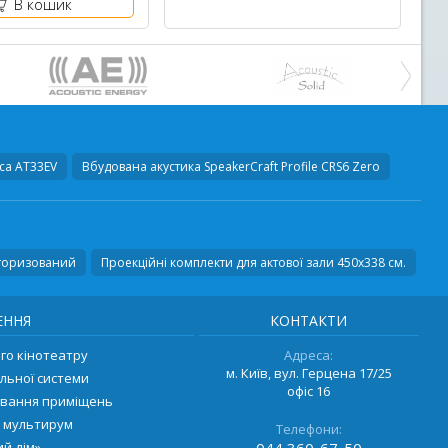
В кошик
ca AT33EV
Вбудована акустика
SpeakerCraft Profile CRS6 Zero
торизований
Проекційні комплекти для актової зали 450х338 см.
ЕННЯ
КОНТАКТИ
о кінотеатру
Адреса:
м. Київ, вул. Герцена 17/25
льної системи
офіс 16
ування приміщень
 мультирум
Телефони:
й дім»
044
360-67-50