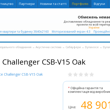
ітництво
Партнери
Новини та статті
Портфоліо
Відгуки
Обмежень нема
Доставляємо обладнання та ре
проекти по всій територ
України
я квартири та будинку 3840х2160
Моторизований екран 4:3
Проекційні комплек
візуального обладнання
→
Акустична система
→
Сабвуфери
→
Dynavoice
→
Dyna
 Challenger CSB-V15 Oak
*
Офіційна гарантія та
комплектація від виробни
48 90
Ціна: