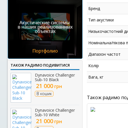
Бренд
Тип акустики
Низькочастотний ди
Номінальна/пікова 
Діапазон частот
ТАКОЖ РАДИМО ПОДИВИТИСЯ
Колір
Dynavoice Challenger
Вага, кг
Sub-10 Black
21 000
грн
В кошик
Також радимо по
Dynavoice Challenger
Sub-10 White
21 000
грн