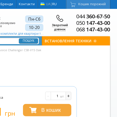
Бренди
Контакти
UA
|
RU
Кошик порожній
044
360-67-50
є
Пн-Сб
050
147-43-00
алізовуємо
Зворотний
ії
10-20
068
147-43-00
дзвінок
ти для квартири та будинку Квартири, будинки
Моторизований 
ВСТАНОВЛЕННЯ ТЕХНІКИ
voice Challenger CSB-V15 Oak
-
+
шт.
ка
1
В кошик
грн