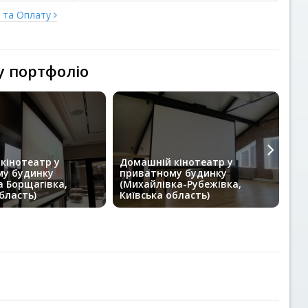
у та Оплату
у портфоліо
кінотеатр у
Домашній кінотеатр у
у будинку
приватному будинку
До
а Борщагівка,
(Михайлівка-Рубежівка,
ст
бласть)
Київська область)
(К