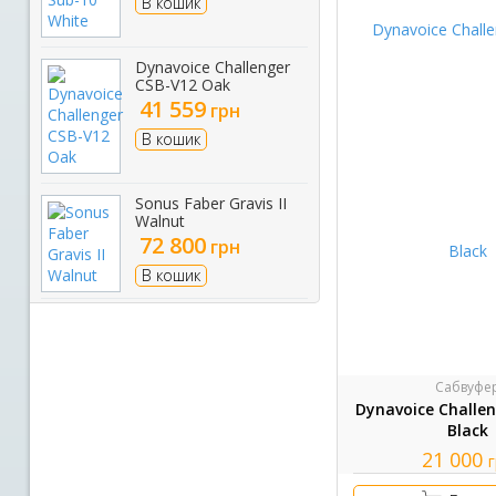
В кошик
Dynavoice Challenger
CSB-V12 Oak
41 559
грн
В кошик
Sonus Faber Gravis II
Walnut
72 800
грн
В кошик
Сабвуфе
Dynavoice Challe
Black
21 000