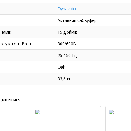
Dynavoice
Активний сабвуфер
намік
15 дюймів
потужність Ватт
300/600Вт
25-150 Гц
Oak
33,6 кг
дивитися: