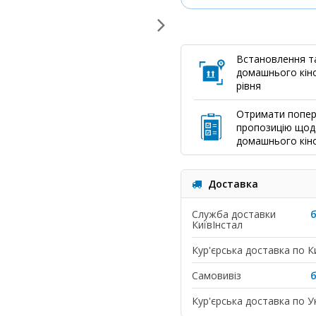
Встановлення т
домашнього кіно
рівня
Отримати попе
пропозицію щод
домашнього кін
Доставка
Служба доставки
КиївІнстал
Кур'єрська доставка по К
Самовивіз
Кур'єрська доставка по Ук