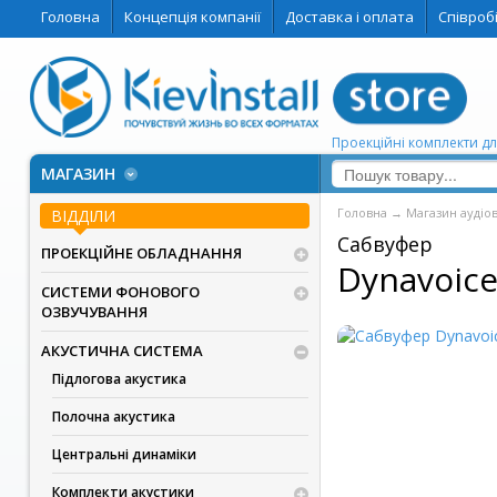
Головна
Концепція компанії
Доставка і оплата
Співроб
Проекційні комплекти дл
МАГАЗИН
Головна
→
Магазин аудіо
ВІДДІЛИ
Сабвуфер
ПРОЕКЦІЙНЕ ОБЛАДНАННЯ
Dynavoice
СИСТЕМИ ФОНОВОГО
ОЗВУЧУВАННЯ
АКУСТИЧНА СИСТЕМА
Підлогова акустика
Полочна акустика
Центральні динаміки
Комплекти акустики