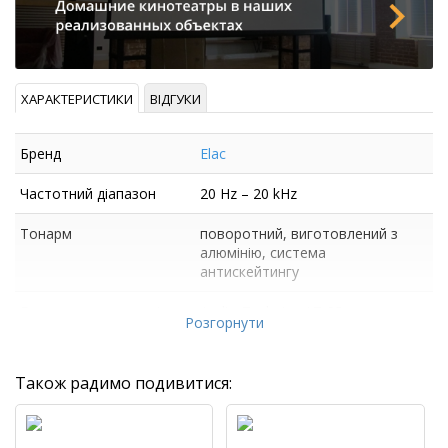
ХАРАКТЕРИСТИКИ
ВІДГУКИ
Бренд
Elac
Частотний діапазон
20 Hz – 20 kHz
Тонарм
поворотний, виготовлений з
алюмінію, система
антискейтингу
Головка у комплекті
Audio-Technica AT-95
Розгорнути
Також радимо подивитися: