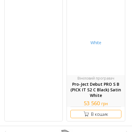
Вініловий програвач
Pro-Ject Debut PRO S B
(PICK IT S2 C Black) Satin
White
53 560
грн
В кошик