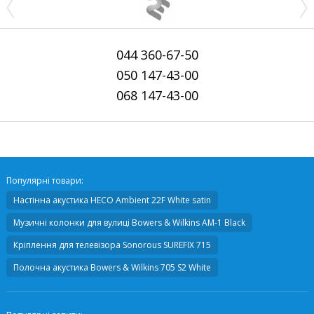
044
360-67-50
050
147-43-00
068
147-43-00
Популярні товари:
Настінна акустика
HECO Ambient 22F White satin
Музичні колонки для вулиці
Bowers & Wilkins AM-1 Black
Кріплення для телевізора
Sonorous SUREFIX 715
Полочна акустика
Bowers & Wilkins 705 S2 White