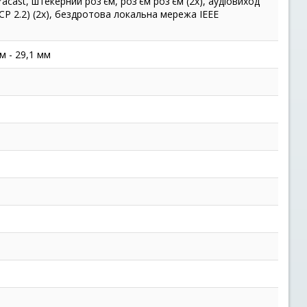
racast, штекерний роз'єм, роз'єм роз'єм (2x), аудіовиход
CP 2.2) (2x), бездротова локальна мережа IEEE
м - 29,1 мм