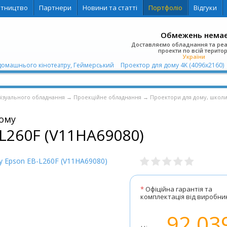
ітництво
Партнери
Новини та статті
Портфоліо
Відгуки
Обмежень нема
Доставляємо обладнання та ре
проекти по всій територ
України
домашнього кінотеатру, Геймерський
Проектор для дому 4K (4096x2160)
візуального обладнання
→
Проекційне обладнання
→
Проектори для дому, школи
ому
L260F (V11HA69080)
*
Офіційна гарантія та
комплектація від виробни
92 03