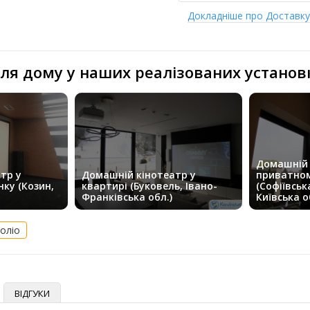
Докладніше про Доставк
ля дому у наших реалізованих установ
Домашній 
тр у
Домашній кінотеатр у
приватном
ку (Козин,
квартирі (Буковель, Івано-
(Софіївськ
Франківська обл.)
Київська о
оліо
ВІДГУКИ