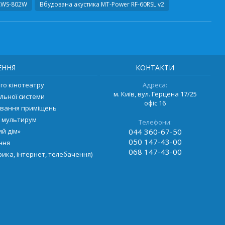
AWS-802W
Вбудована акустика
MT-Power RF-60RSL v2
ЕННЯ
КОНТАКТИ
о кінотеатру
Адреса:
м. Київ, вул. Герцена 17/25
льної системи
офіс 16
ування приміщень
 мультирум
Телефони:
й дім»
044
360-67-50
050
147-43-00
ення
068
147-43-00
ика, інтернет, телебачення)