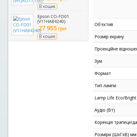
В кошик
Epson CO-FD01
(V11HA84240)
Об'єктив
27 955
грн
В кошик
Розмір екрану
Проекційне відноше
Зум
Формат
Тип лампи
Lamp Life Eco/Bright
Аудіо (Вт)
Корекція трапецеїд
Розміри (ШхГхВ) мм