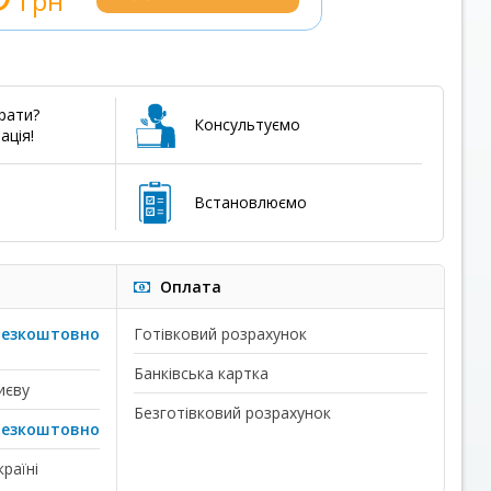
грн
рати?
Консультуємо
ація!
Встановлюємо
Оплата
безкоштовно
Готівковий розрахунок
Банківська картка
иєву
Безготівковий розрахунок
безкоштовно
раїні