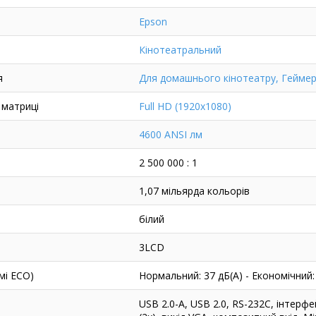
Epson
Кінотеатральний
я
Для домашнього кінотеатру, Гейме
 матриці
Full HD (1920x1080)
4600 ANSI лм
2 500 000 : 1
1,07 мільярда кольорів
білий
3LCD
мі ECO)
Нормальний: 37 дБ(А) - Економічний:
USB 2.0-A, USB 2.0, RS-232C, інтерфей