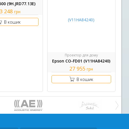
00 (9H.JRD77.13E)
3 248
грн
В кошик
Проектор для дому
Epson CO-FD01 (V11HA84240)
27 955
грн
В кошик