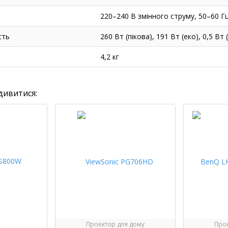
220–240 В змінного струму, 50–60 Г
сть
260 Вт (пікова), 191 Вт (еко), 0,5 В
4,2 кг
дивитися:
Проектор для дому
Прое