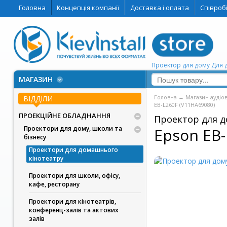
Головна
Концепція компанії
Доставка і оплата
Співроб
Проектор для дому Для 
МАГАЗИН
Головна
→
Магазин аудіо
ВІДДІЛИ
EB-L260F (V11HA69080)
ПРОЕКЦІЙНЕ ОБЛАДНАННЯ
Проектор для д
Проектори для дому, школи та
Epson EB-
бізнесу
Проектори для домашнього
кінотеатру
Проектори для школи, офісу,
кафе, ресторану
Проектори для кінотеатрів,
конференц-залів та актових
залів