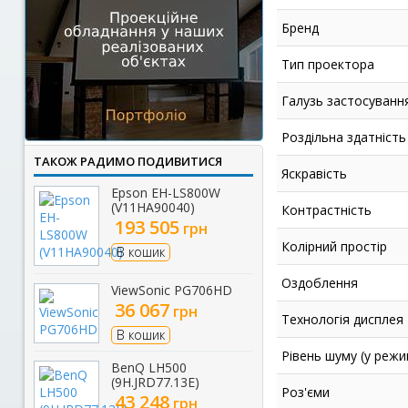
Бренд
Тип проектора
Галузь застосуванн
Роздільна здатність
ТАКОЖ РАДИМО ПОДИВИТИСЯ
Яскравість
Epson EH-LS800W
(V11HA90040)
Контрастність
193 505
грн
Колірний простір
В кошик
Оздоблення
ViewSonic PG706HD
36 067
грн
Технологія дисплея
В кошик
Рівень шуму (у режи
BenQ LH500
(9H.JRD77.13E)
Роз'єми
43 248
грн