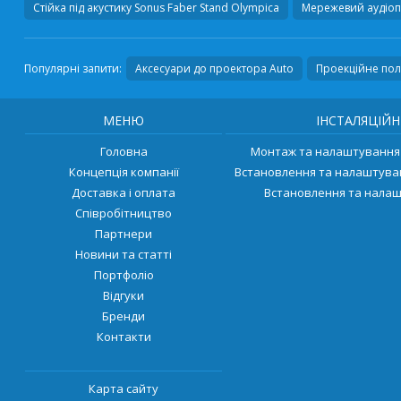
Стійка під акустику
Sonus Faber Stand Olympica
Мережевий аудіо
Популярні запити:
Аксесуари до проектора Auto
Проекційне поло
МЕНЮ
ІНСТАЛЯЦІЙН
Головна
Монтаж та налаштування 
Концепція компанії
Встановлення та налаштува
Доставка і оплата
Встановлення та налаш
Співробітництво
Партнери
Новини та статті
Портфоліо
Відгуки
Бренди
Контакти
Карта сайту