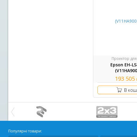
Проектор для
Epson EH-L
(V11HA900
193 505
В кош
Популярні товари: