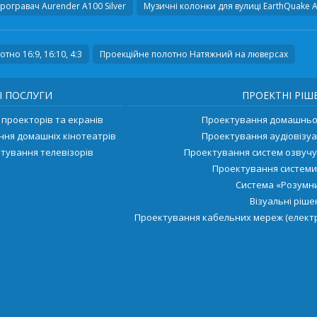
програвач
Aurender A100 Silver
Музичні колонки для вулиці
EarthQuake 
тно 16:9, 16:10, 4:3
Проекційне полотно Натяжний на люверсах
І ПОСЛУГИ
ПРОЕКТНІ РІШ
проекторів та екранів
Проектування домашньог
ння домашніх кінотеатрів
Проектування аудіовізуа
тування телевізорів
Проектування систем озвуч
Проектування системи
Система «Розумни
Візуальні ріш
Проектування кабельних мереж (електр