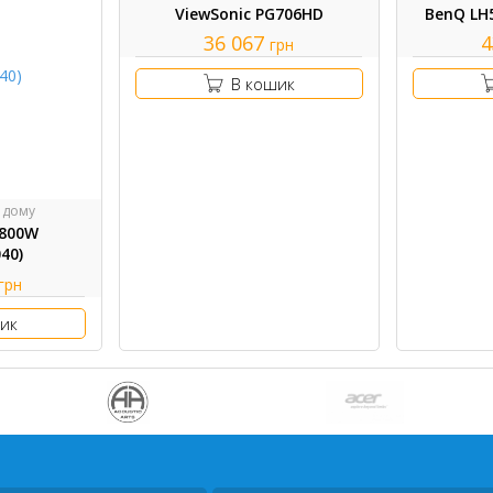
ViewSonic PG706HD
BenQ LH5
36 067
4
грн
В кошик
 дому
S800W
40)
грн
ик