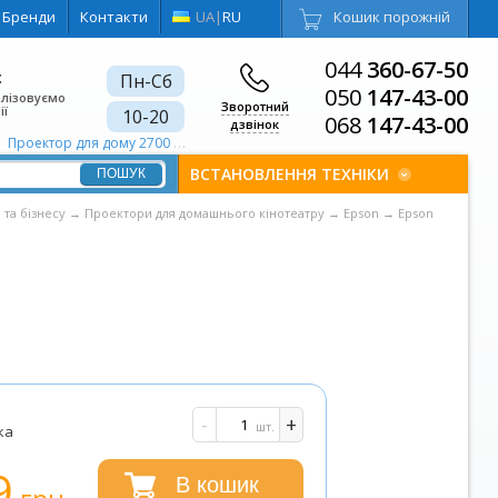
Бренди
Контакти
UA
|
RU
Кошик порожній
044
360-67-50
є
Пн-Сб
050
147-43-00
алізовуємо
Зворотний
ії
10-20
068
147-43-00
дзвінок
Проектор для дому 2700 ANSI лм
Проектор для дому Кінотеатральний
ВСТАНОВЛЕННЯ ТЕХНІКИ
 та бізнесу
→
Проектори для домашнього кінотеатру
→
Epson
→
Epson
-
+
шт.
ка
9
В кошик