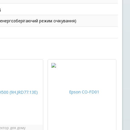
ц
т (енергозберігаючий режим очікування)
ктор для дому