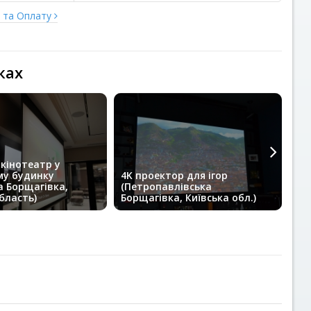
у та Оплату
ках
кінотеатр у
у будинку
4K проектор для ігор
До
а Борщагівка,
(Петропавлівська
не
бласть)
Борщагівка, Київська обл.)
обл