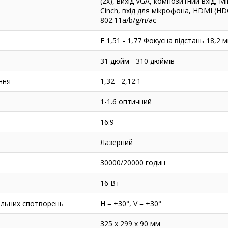
(2x), вихід VGA, композитний вхід, Mi
Cinch, вхід для мікрофона, HDMI (HD
802.11a/b/g/n/ac
F 1,51 - 1,77 Фокусна відстань 18,2 м
31 дюйм - 310 дюймів
ння
1,32 - 2,12:1
1-1.6 оптичний
16:9
Лазерний
30000/20000 годин
16 Вт
альних спотворень
H = ±30°, V = ±30°
325 x 299 x 90 мм