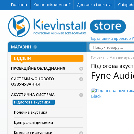
Головна
Концепція компанії
Доставка і оплата
Співроб
Портативний проектор 
МАГАЗИН
Головна
→
Магазин аудіо
ВІДДІЛИ
Підлогова акус
ПРОЕКЦІЙНЕ ОБЛАДНАННЯ
Fyne Audi
СИСТЕМИ ФОНОВОГО
ОЗВУЧУВАННЯ
АКУСТИЧНА СИСТЕМА
Підлогова акустика
Полочна акустика
Центральні динаміки
Комплекти акустики