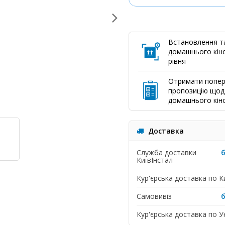
Встановлення т
домашнього кіно
рівня
Отримати попе
пропозицію щод
домашнього кін
Доставка
Служба доставки
КиївІнстал
Кур'єрська доставка по К
Самовивіз
Кур'єрська доставка по Ук