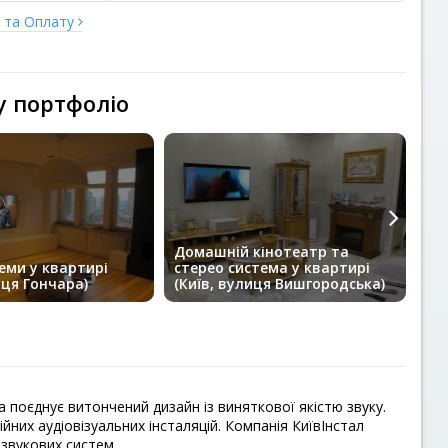
у та Оплату
у портфоліо
Домашній кінотеатр та
До
еми у квартирі
стерео система у квартирі
пр
иця Гончара)
(Київ, вулиця Вишгородська)
(В
а поєднує витончений дизайн із виняткової якістю звуку.
йних аудіовізуальних інсталяцій. Компанія КиївІнстал
звукових систем.