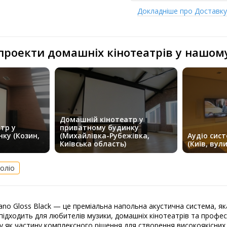
Докладніше про Доставк
 проекти домашніх кінотеатрів у нашом
Домашній кінотеатр у
тр у
приватному будинку
ку (Козин,
(Михайлівка-Рубежівка,
Аудіо сист
Київська область)
(Київ, вул
оліо
ano Gloss Black — це преміальна напольна акустична система, як
ідходить для любителів музики, домашніх кінотеатрів та професі
у як частину комплексного рішення для створення високоякісних 