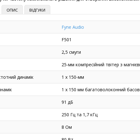
ОПИС
ВІДГУКИ
Fyne Audio
F501
2,5 смуги
25-мм компресійний твітер з магніє
тотний динамік
1 x 150-мм
намік
1 х 150 мм багатоволоконний басо
91 дБ
250 Гц та 1,7 кГц
8 Ом
80 Вт