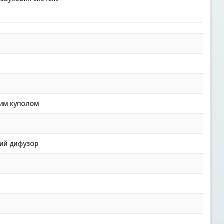
вим куполом
вий дифузор