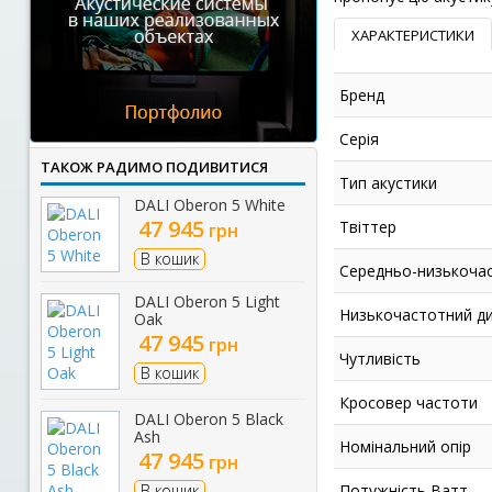
ХАРАКТЕРИСТИКИ
Бренд
Серія
ТАКОЖ РАДИМО ПОДИВИТИСЯ
Тип акустики
DALI Oberon 5 White
47 945
Твіттер
грн
В кошик
Середньо-низькочас
DALI Oberon 5 Light
Низькочастотний ди
Oak
47 945
грн
Чутливість
В кошик
Кросовер частоти
DALI Oberon 5 Black
Ash
Номінальний опір
47 945
грн
В кошик
Потужність Ватт