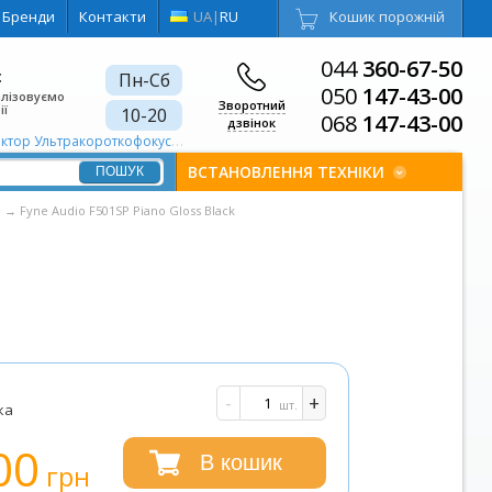
Бренди
Контакти
UA
|
RU
Кошик порожній
044
360-67-50
є
Пн-Сб
050
147-43-00
алізовуємо
Зворотний
ії
10-20
068
147-43-00
дзвінок
тор Ультракороткофокусний
Портативний проектор Для шкіл та ВНЗ
ВСТАНОВЛЕННЯ ТЕХНІКИ
o
→
Fyne Audio F501SP Piano Gloss Black
-
+
шт.
ка
00
В кошик
грн