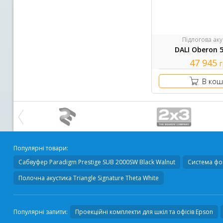
Підлогова аку
DALI Oberon 
47 945
В кош
Популярні товари:
Сабвуфер
Paradigm Prestige SUB 2000SW Black Walnut
Система фон
Полочна акустика
Triangle Signature Theta White
Популярні запити:
Проекційні комплекти для шкіл та офісів Epson