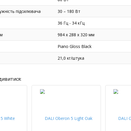
жність підсилювача
30 – 180 Вт
36 Гц - 34 кГц
мм
984 х 288 х 320 мм
Piano Gloss Black
21,0 кг/штука
дивитися: