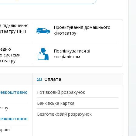
а підключення
Проектування домашнього
театру HI-FI
кінотеатру
редню
Поспілкуватися зі
о системи
спеціалістом
отеатру
Оплата
безкоштовно
Готівковий розрахунок
Банківська картка
иєву
Безготівковий розрахунок
безкоштовно
раїні