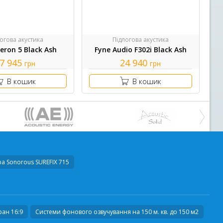
огова акустика
Підлогова акустика
eron 5 Black Ash
Fyne Audio F302i Black Ash
7 945
24 940
грн
грн
В кошик
В кошик
ра
Sonorous SUREFIX 715
ан 16:9
Системи фонового озвучування на 150 м. кв. до 150 м2