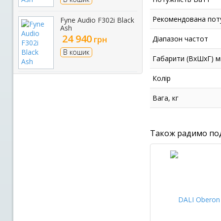
Рекомендована поту
Fyne Audio F302i Black
Ash
24 940
грн
Діапазон частот
В кошик
Габарити (ВхШхГ) 
Колір
Вага, кг
Також радимо по