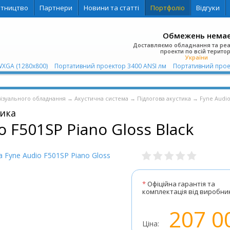
ітництво
Партнери
Новини та статті
Портфоліо
Відгуки
Обмежень нема
Доставляємо обладнання та ре
проекти по всій територ
України
WXGA (1280х800)
Портативний проектор 3400 ANSI лм
Портативний проек
візуального обладнання
→
Акустична система
→
Підлогова акустика
→
Fyne Audi
тика
o F501SP Piano Gloss Black
*
Офіційна гарантія та
комплектація від виробни
207 0
Ціна: