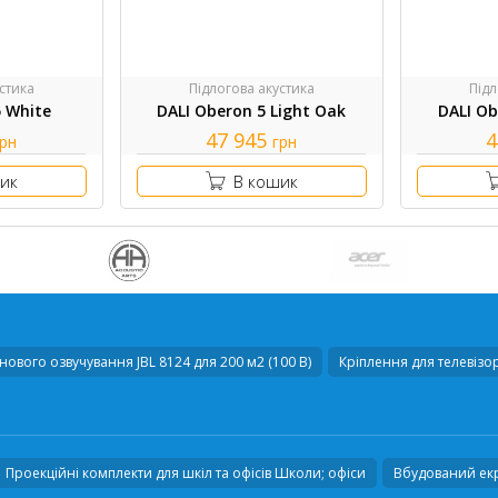
стика
Підлогова акустика
Підл
5 White
DALI Oberon 5 Light Oak
DALI Ob
47 945
4
грн
грн
ик
В кошик
ового озвучування JBL 8124 для 200 м2 (100 В)
Кріплення для телевізо
Проекційні комплекти для шкіл та офісів Школи; офіси
Вбудований екр