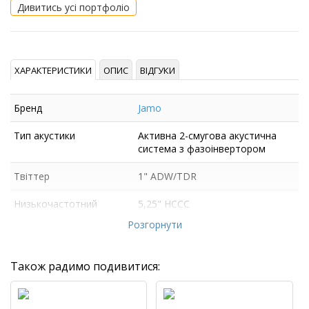
Дивитись усі портфоліо
ХАРАКТЕРИСТИКИ
ОПИС
ВІДГУКИ
Бренд
Jamo
Тип акустики
Активна 2-смугова акустична
система з фазоінвертором
Твіттер
1" ADW/TDR
Низькочастотний
5,25" HCCC
динамік
Розгорнути
Також радимо подивитися: