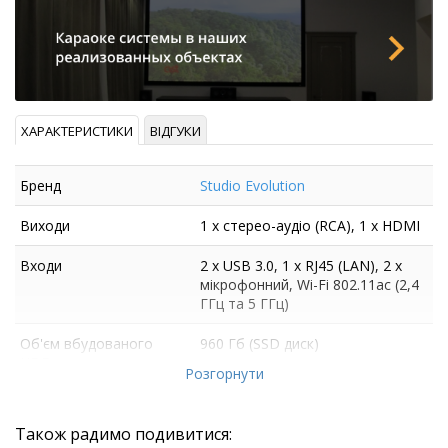
ХАРАКТЕРИСТИКИ
ВІДГУКИ
Бренд
Studio Evolution
Виходи
1 х стерео-аудіо (RCA), 1 x HDMI
Входи
2 x USB 3.0, 1 x RJ45 (LAN), 2 х
мікрофонний, Wi-Fi 802.11ac (2,4
ГГц та 5 ГГц)
Об'єм вбудованого
960 Гб (SSD диск)
HDD
Розгорнути
Також радимо подивитися: