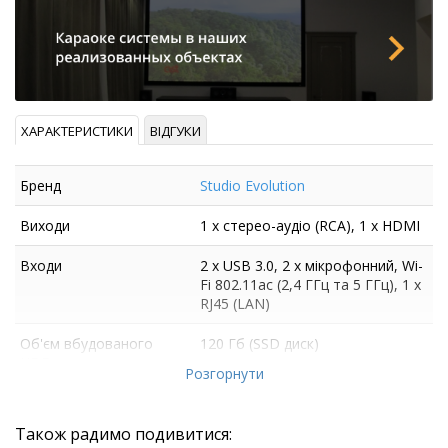
ХАРАКТЕРИСТИКИ
ВІДГУКИ
Бренд
Studio Evolution
Виходи
1 х стерео-аудіо (RCA), 1 x HDMI
Входи
2 x USB 3.0, 2 х мікрофонний, Wi-
Fi 802.11ac (2,4 ГГц та 5 ГГц), 1 x
RJ45 (LAN)
Об'єм вбудованого
120 Гб (SSD диск)
HDD
Розгорнути
Також радимо подивитися: