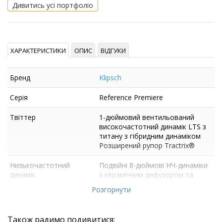
Дивитись усі портфоліо
ХАРАКТЕРИСТИКИ
ОПИС
ВІДГУКИ
Бренд
Klipsch
Серія
Reference Premiere
Твіттер
1-дюймовий вентильований
високочастотний динамік LTS з
титану з гібридним динаміком
Розширений рупор Tractrix®
Низькочастотний
Подвійні 8-дюймові НЧ-динаміки
динамік
з керамічним дифузором та
кільцями Фарадея
Розгорнути
Також радимо подивитися: