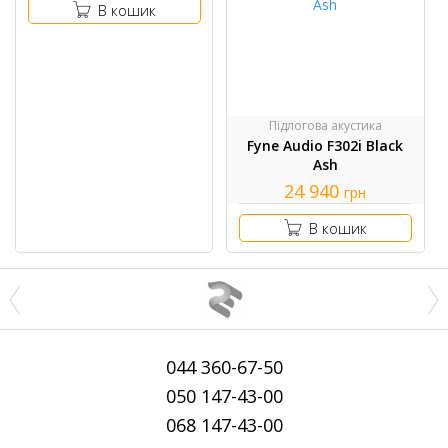
В кошик
Підлогова акустика
Fyne Audio F302i Black
Ash
24 940
грн
В кошик
044
360-67-50
050
147-43-00
068
147-43-00