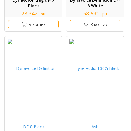
Dynavoice Magic F-7
Dynavoice Definition DF-
Black
8 White
28 342
58 691
грн
грн
В кошик
В кошик