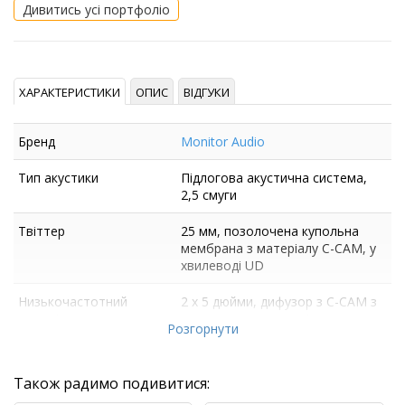
Дивитись усі портфоліо
ХАРАКТЕРИСТИКИ
ОПИС
ВІДГУКИ
Бренд
Monitor Audio
Тип акустики
Підлогова акустична система,
2,5 смуги
Твіттер
25 мм, позолочена купольна
мембрана з матеріалу C-CAM, у
хвилеводі UD
Низькочастотний
2 х 5 дюйми, дифузор з C-CAM з
динамік
оновленою геометрією
Розгорнути
Також радимо подивитися: