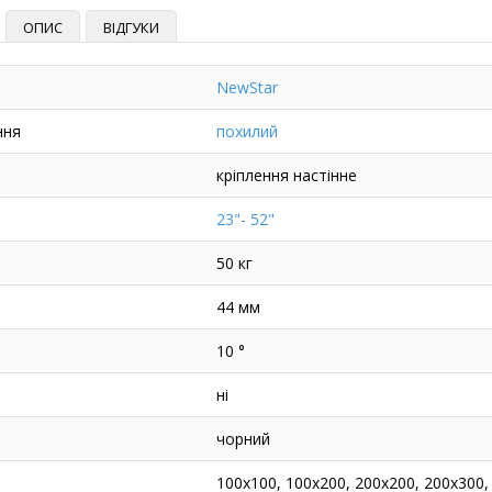
ОПИС
ВІДГУКИ
NewStar
ння
похилий
кріплення настінне
23"- 52"
50 кг
44 мм
10 °
ні
чорний
100x100, 100x200, 200x200, 200x300,