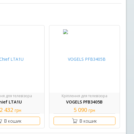
ня для телевізора
Кріплення для телевізора
hief LTA1U
VOGELS PFB3405B
2 432
5 090
грн
грн
В кошик
В кошик