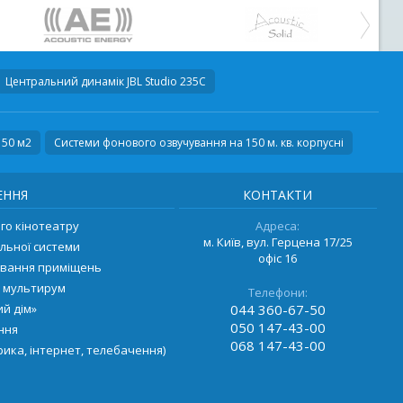
Центральний динамік
JBL Studio 235C
150 м2
Системи фонового озвучування на 150 м. кв. корпусні
ЕННЯ
КОНТАКТИ
о кінотеатру
Адреса:
м. Київ, вул. Герцена 17/25
льної системи
офіс 16
ування приміщень
 мультирум
Телефони:
й дім»
044
360-67-50
050
147-43-00
ення
068
147-43-00
ика, інтернет, телебачення)