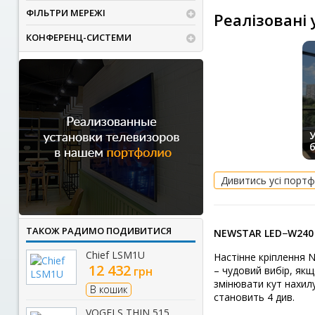
ФІЛЬТРИ МЕРЕЖІ
Реалізовані
КОНФЕРЕНЦ-СИСТЕМИ
У
Дивитись усі портф
ТАКОЖ РАДИМО ПОДИВИТИСЯ
NEWSTAR LED−W24
Chief LSM1U
Настінне кріплення N
12 432
грн
– чудовий вибір, як
змінювати кут нахил
В кошик
становить 4 див.
VOGELS THIN 515