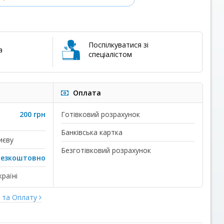
Поспілкуватися зі
а
спеціалістом
Оплата
200 грн
Готівковий розрахунок
Банківська картка
иєву
Безготівковий розрахунок
безкоштовно
раїні
у та Оплату