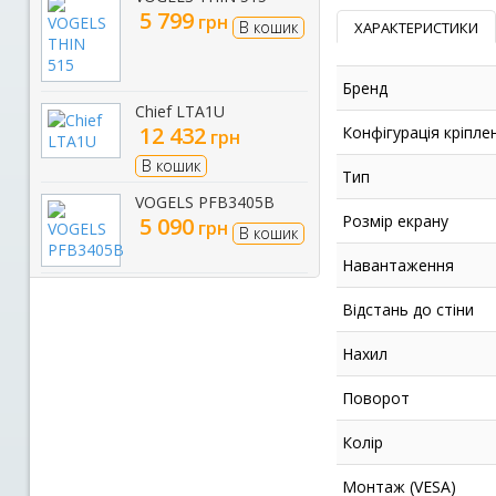
5 799
грн
В кошик
ХАРАКТЕРИСТИКИ
Бренд
Chief LTA1U
12 432
Конфігурація кріпле
грн
В кошик
Тип
VOGELS PFB3405B
Розмір екрану
5 090
грн
В кошик
Навантаження
Відстань до стіни
Нахил
Поворот
Колір
Монтаж (VESA)