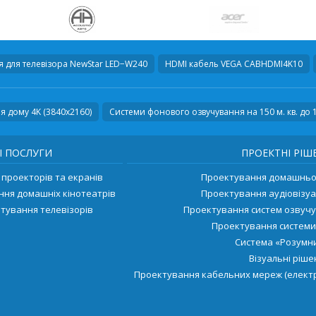
я для телевізора
NewStar LED−W240
HDMI кабель
VEGA CABHDMI4K10
я дому 4K (3840x2160)
Системи фонового озвучування на 150 м. кв. до 
І ПОСЛУГИ
ПРОЕКТНІ РІШ
проекторів та екранів
Проектування домашньог
ння домашніх кінотеатрів
Проектування аудіовізуа
тування телевізорів
Проектування систем озвуч
Проектування системи
Система «Розумни
Візуальні ріш
Проектування кабельних мереж (електр