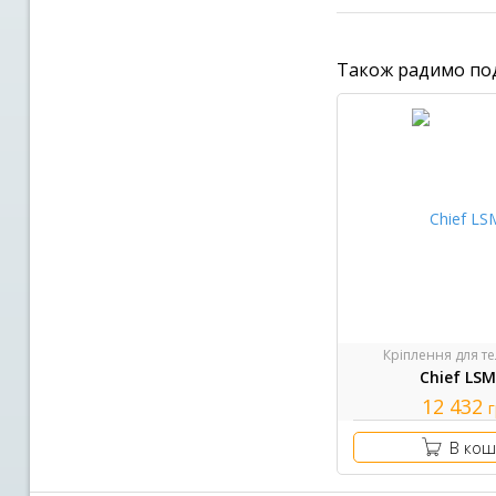
Також радимо по
Кріплення для те
Chief LS
12 432
В кош