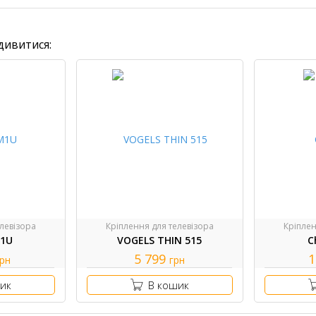
дивитися:
левізора
Кріплення для телевізора
Кріплен
M1U
VOGELS THIN 515
C
5 799
1
грн
грн
ик
В кошик