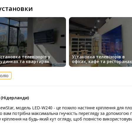
 установки
становка телевізорів у
Установка телевізорів в
будинках та квартирах
офісах, кафе та ресторанах
оліо
0
(Нідерланди)
ewStar, модель LED-W240 - це похило настінне кріплення для плос
що вам потрібна максимальна гнучкість перегляду за допомогою п
у кріплення на будь-який кут огляду, щоб повністю використовув