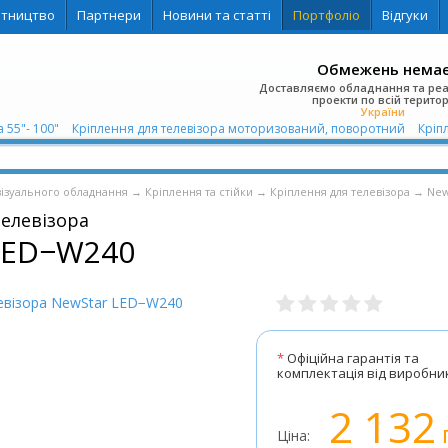
ітництво
Партнери
Новини та статті
Портфоліо
Відгуки
Обмежень нема
Доставляємо обладнання та ре
проекти по всій територ
України
 55"- 100"
Кріплення для телевізора моторизований, поворотний
Кріпл
візуального обладнання
→
Кріплення та стійки
→
Кріплення для телевізора
→
New
телевізора
LED−W240
*
Офіційна гарантія та
комплектація від виробни
2 132
Ціна: