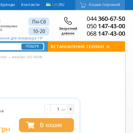
Бренди
Контакти
UA
|
RU
Кошик порожній
044
360-67-50
є
Пн-Сб
050
147-43-00
алізовуємо
Зворотний
ії
10-20
068
147-43-00
дзвінок
ення для телевізора 19"- 40"
ВСТАНОВЛЕННЯ ТЕХНІКИ
Star
→
NewStar LED−W240
-
+
шт.
ка
В кошик
грн