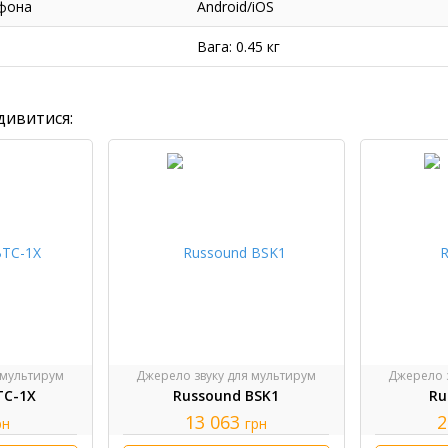
тфона
Android/iOS
Вага: 0.45 кг
дивитися:
 мультирум
Джерело звуку для мультирум
Джерело 
TC-1X
Russound BSK1
Ru
13 063
2
рн
грн