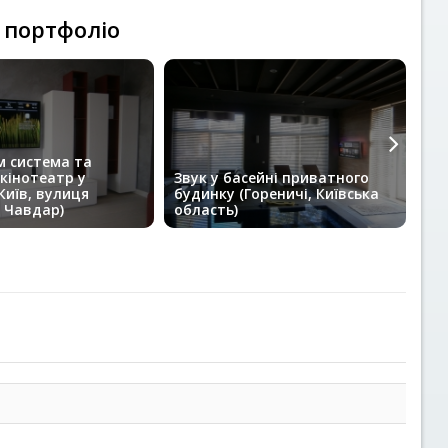
 портфоліо
 система та
До
кінотеатр у
Звук у басейні приватного
му
Київ, вулиця
будинку (Гореничі, Київська
бу
 Чавдар)
область)
об