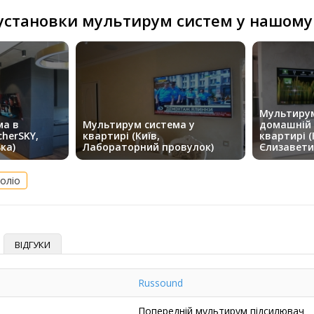
 установки мультирум систем у нашому
Мультирум
ма в
Мультирум система у
домашній 
cherSKY,
квартирі (Київ,
квартирі (
ка)
Лабораторний провулок)
Єлизавети
оліо
ВІДГУКИ
Russound
Попередній мультирум підсилювач