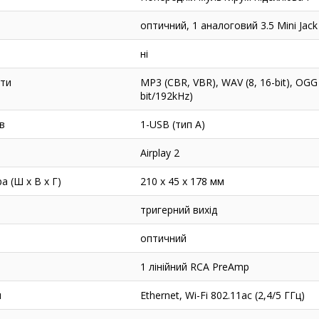
оптичний, 1 аналоговий 3.5 Mini Jack
ні
ати
MP3 (CBR, VBR), WAV (8, 16-bit), OGG V
bit/192kHz)
в
1-USB (тип А)
Airplay 2
 (Ш х В х Г)
210 x 45 x 178 мм
тригерний вихід
оптичний
1 лінійний RCA PreAmp
я
Ethernet, Wi-Fi 802.11ac (2,4/5 ГГц)