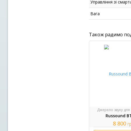
Управління зі смар
Вага
Також радимо по
Джерело звуку для
Russound B
8 800
г