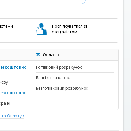
истеми
Поспілкуватися зі
спеціалістом
Оплата
безкоштовно
Готівковий розрахунок
Банківська картка
иєву
Безготівковий розрахунок
безкоштовно
раїні
у та Оплату