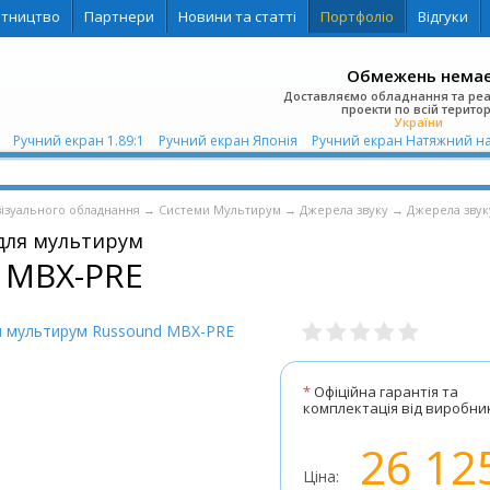
ітництво
Партнери
Новини та статті
Портфоліо
Відгуки
Обмежень нема
Доставляємо обладнання та ре
проекти по всій територ
України
й
Ручний екран 1.89:1
Ручний екран Японія
Ручний екран Натяжний на 
візуального обладнання
→
Системи Мультирум
→
Джерела звуку
→
Джерела звук
для мультирум
 MBX-PRE
*
Офіційна гарантія та
комплектація від виробни
26 12
Ціна: