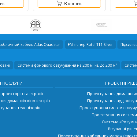
ик
В кошик
іжблочний кабель
Atlas Quadstar
FM-тюнер
Rotel T11 Silver
Підсилюв
довані
Системи фонового озвучування на 200 м. кв. до 200 м²
Систем
І ПОСЛУГИ
ПРОЕКТНІ РІШ
проекторів та екранів
Проектування домашньог
ння домашніх кінотеатрів
Проектування аудіовізуа
тування телевізорів
Проектування систем озвуч
Проектування системи
Система «Розумни
Візуальні ріш
Проектування кабельних мереж (електр