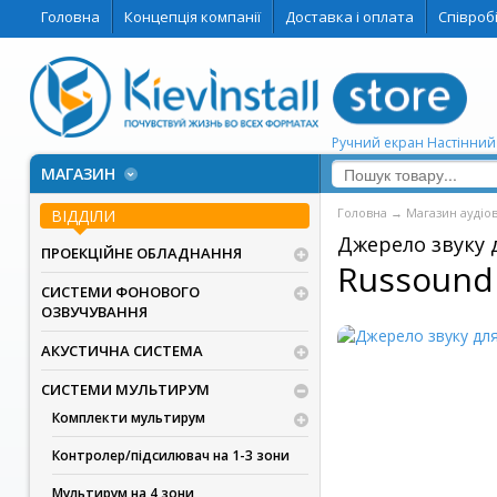
Головна
Концепція компанії
Доставка і оплата
Співроб
Ручний екран Настінни
МАГАЗИН
Головна
→
Магазин аудіо
ВІДДІЛИ
Джерело звуку 
ПРОЕКЦІЙНЕ ОБЛАДНАННЯ
Russound
СИСТЕМИ ФОНОВОГО
ОЗВУЧУВАННЯ
АКУСТИЧНА СИСТЕМА
СИСТЕМИ МУЛЬТИРУМ
Комплекти мультирум
Контролер/підсилювач на 1-3 зони
Мультирум на 4 зони