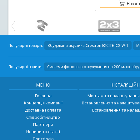
В кош
Популярні товари:
Вбудована акустика
Crestron EXCITE IC8-W-T
М
Популярні запити:
Системи фонового озвучування на 200 м. кв. вбу
МЕНЮ
ІНСТАЛЯЦІЙН
Головна
Монтаж та налаштування 
Концепція компанії
Встановлення та налаштува
Доставка і оплата
Встановлення та налаш
Співробітництво
Партнери
Новини та статті
Портфоліо