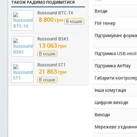
ТАКОЖ РАДИМО ПОДИВИТИСЯ
Входи
Russound BTC-1X
8 800
грн
В кошик
FM-тюнер
Підтримувані форм
Russound BSK1
13 063
грн
Підтримка USB-носії
В кошик
Russound ST1
Підтримка AirPlay
21 863
грн
Габарити контролера
В кошик
Інша комутація
Цифрові виходи
Виходи
Мережеве з'єднанн