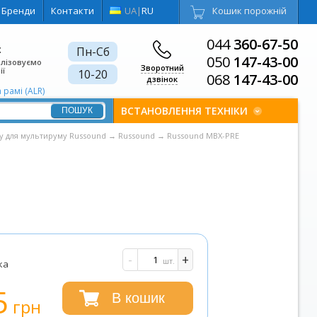
Бренди
Контакти
UA
|
RU
Кошик порожній
044
360-67-50
є
Пн-Сб
050
147-43-00
алізовуємо
Зворотний
ії
10-20
068
147-43-00
дзвінок
рамі (ALR)
ВСТАНОВЛЕННЯ ТЕХНІКИ
у для мультируму Russound
→
Russound
→
Russound MBX-PRE
-
+
шт.
ка
5
В кошик
грн