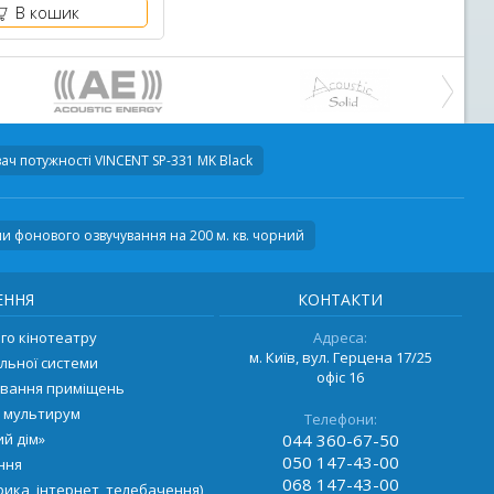
В кошик
ач потужності
VINCENT SP-331 MK Black
и фонового озвучування на 200 м. кв. чорний
ЕННЯ
КОНТАКТИ
о кінотеатру
Адреса:
м. Київ, вул. Герцена 17/25
льної системи
офіс 16
ування приміщень
 мультирум
Телефони:
й дім»
044
360-67-50
050
147-43-00
ення
068
147-43-00
ика, інтернет, телебачення)