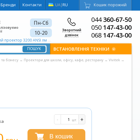
Бренди
Контакти
UA
|
RU
Кошик порожній
044
360-67-50
є
Пн-Сб
050
147-43-00
алізовуємо
Зворотний
ії
10-20
068
147-43-00
дзвінок
й проектор 3200 ANSI лм
Портативний проектор Для шкіл та ВНЗ
ВСТАНОВЛЕННЯ ТЕХНІКИ
 та бізнесу
→
Проектори для школи, офісу, кафе, ресторану
→
Vivitek
→
-
+
шт.
ка
0
В кошик