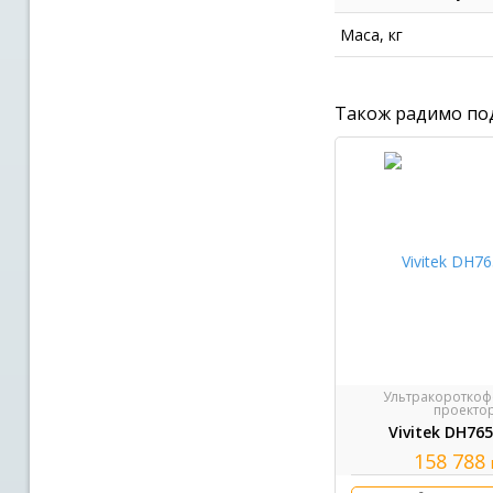
Маса, кг
Також радимо по
Ультракороткоф
проекто
Vivitek DH76
158 788