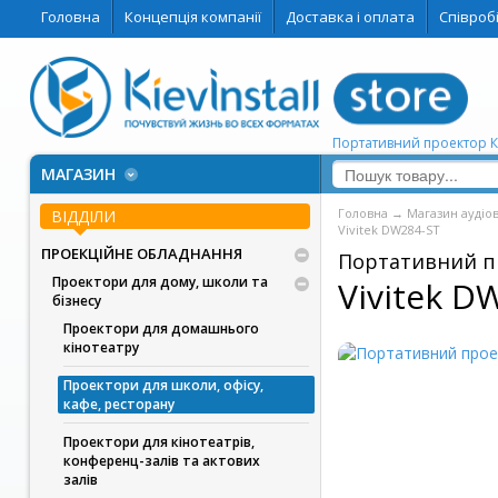
Головна
Концепція компанії
Доставка і оплата
Співроб
Портативний проектор 
МАГАЗИН
Головна
→
Магазин аудіо
ВІДДІЛИ
Vivitek DW284-ST
ПРОЕКЦІЙНЕ ОБЛАДНАННЯ
Портативний п
Проектори для дому, школи та
Vivitek D
бізнесу
Проектори для домашнього
кінотеатру
Проектори для школи, офісу,
кафе, ресторану
Проектори для кінотеатрів,
конференц-залів та актових
залів