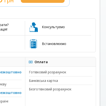
грн
рати?
Консультуємо
ація!
Встановлюємо
Оплата
безкоштовно
Готівковий розрахунок
Банківська картка
иєву
Безготівковий розрахунок
безкоштовно
раїні