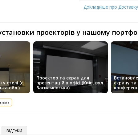
Докладніше про Доставк
 установки проекторів у нашому портфо
Проектор та екран для
Встановле
у стелі (с.
презентацій в офісі (Київ, вул.
екрану та
ька обл.)
Васильківська)
конференц 
оліо
ВІДГУКИ