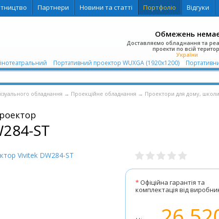
ітництво
Партнери
Новини та статті
Портфоліо
Відгуки
Обмежень нема
Доставляємо обладнання та ре
проекти по всій територ
України
Кінотеатральний
Портативний проектор WUXGA (1920x1200)
Портативни
візуального обладнання
→
Проекційне обладнання
→
Проектори для дому, школи
роектор
W284-ST
*
Офіційна гарантія та
комплектація від виробни
26 52