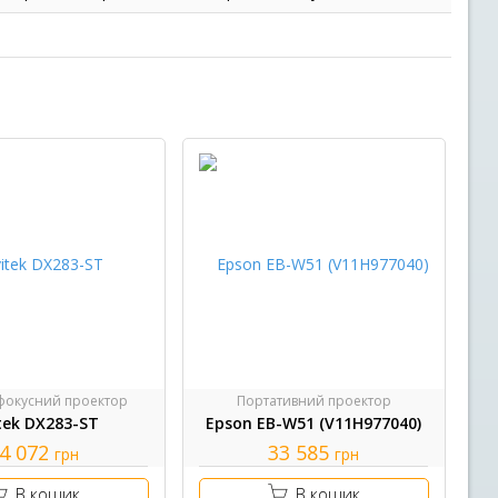
фокусний проектор
Портативний проектор
itek DX283-ST
Epson EB-W51 (V11H977040)
4 072
33 585
грн
грн
В кошик
В кошик