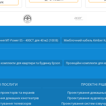
ик
я MT-Power ES – 400СT для 40 м2 (100 В)
Міжблочний кабель
Kimber Ka
 комплекти для квартири та будинку Epson
Проекційні комплекти для к
І ПОСЛУГИ
ПРОЕКТНІ РІШ
проекторів та екранів
Проектування домашньог
ння домашніх кінотеатрів
Проектування аудіовізуа
тування телевізорів
Проектування систем озвуч