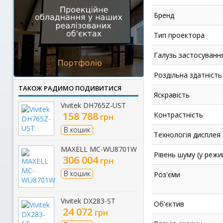
Бренд
Тип проектора
Галузь застосуванн
Роздільна здатність
ТАКОЖ РАДИМО ПОДИВИТИСЯ
Яскравість
Vivitek DH765Z-UST
158 788
Контрастність
грн
В кошик
Технологія дисплея
MAXELL MC-WU8701W
Рівень шуму (у режи
306 004
грн
В кошик
Роз'єми
Vivitek DX283-ST
Об'єктив
24 072
грн