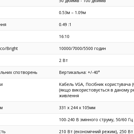
50 дюймів - 100 дюймів
0.53м – 1.09м
ння
0.49 :1
16:10
co/Bright
10000/7000/5500 годин
2 Вт
альних спотворень
Вертикальна: +/-40°
ри
Кабель VGA, Посібник користувача (C
(якщо використовується в даному ре
живлення
мм
331 x 244 x 105мм
100-240 В змінного струму, 50/60 Гц
сть
210 Вт (економічний режим), 250 Вт