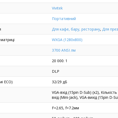
Vivitek
Портативний
я
Для кафе, бару, ресторану
,
Для през
 матриці
WXGA (1280х800)
3700 ANSI лм
20 000: 1
DLP
мі ECO)
32/29 дБ
VGA-вхід (15pin D-Sub) (x2), Кількіст
вхід (Mini-Jack), VGA-вихід (15pin D-Su
F=2.65, f=7.2мм