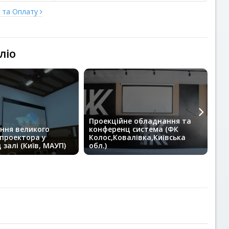
у та Оплату
ліо
Проекційне обладнання та
ння великого
конференц система (ФК
Пр
 проектора у
Колос,Ковалівка,Київська
Ви
залі (Київ, МАУП)
обл.)
ву