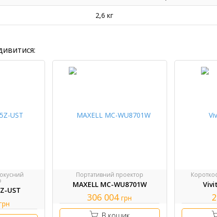
2,6 кг
дивитися:
окусний
Портативний проектор
Коротко
р
MAXELL MC-WU8701W
Viv
5Z-UST
306 004
2
грн
грн
В кошик