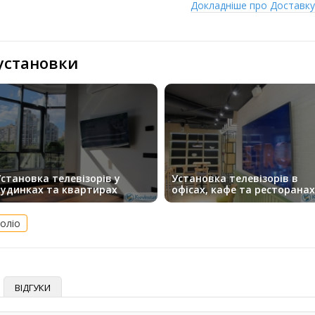
Докладніше про Доставк
 установки
становка телевізорів у
Установка телевізорів в
будинках та квартирах
офісах, кафе та ресторанах
оліо
ВІДГУКИ