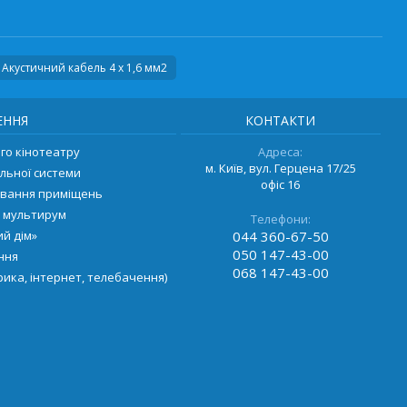
Акустичний кабель 4 х 1,6 мм2
ЕННЯ
КОНТАКТИ
о кінотеатру
Адреса:
м. Київ, вул. Герцена 17/25
льної системи
офіс 16
ування приміщень
 мультирум
Телефони:
й дім»
044
360-67-50
050
147-43-00
ення
068
147-43-00
ика, інтернет, телебачення)