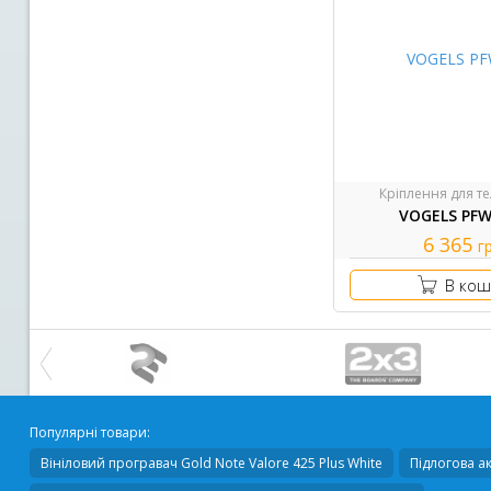
Кріплення для те
VOGELS PFW
6 365
г
В кош
Популярні товари:
Вініловий програвач
Gold Note Valore 425 Plus White
Підлогова а