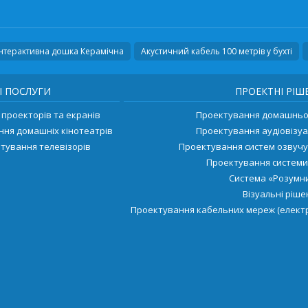
Інтерактивна дошка Керамічна
Акустичний кабель 100 метрів у бухті
І ПОСЛУГИ
ПРОЕКТНІ РІШ
проекторів та екранів
Проектування домашньог
ння домашніх кінотеатрів
Проектування аудіовізуа
тування телевізорів
Проектування систем озвуч
Проектування системи
Система «Розумни
Візуальні ріш
Проектування кабельних мереж (електр