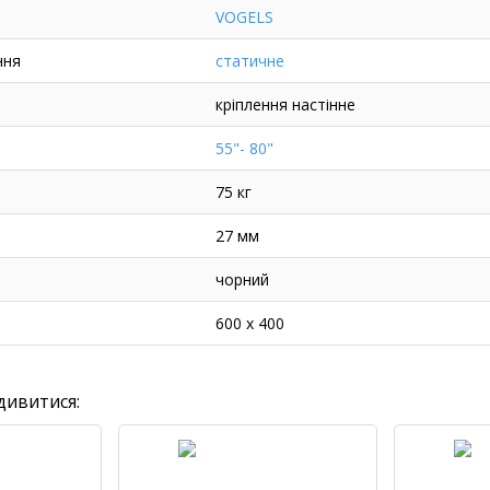
VOGELS
ння
статичне
кріплення настінне
55"- 80"
75 кг
27 мм
чорний
600 x 400
дивитися: