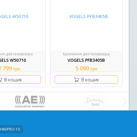
ня для телевізора
Кріплення для телевізора
GELS W50710
VOGELS PFB3405B
2 799
5 090
грн
грн
В кошик
В кошик
/HM/PRO-10