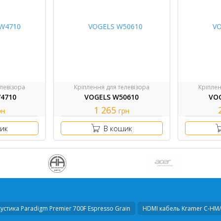
левізора
Кріплення для телевізора
Кріплен
4710
VOGELS W50610
VO
1 265
рн
грн
ик
В кошик
кустика
Paradigm Premier 700F Espresso Grain
HDMI кабель
Kramer C-HM