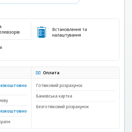
а
Встановлення та
левізорів
налаштування
і
Оплата
безкоштовно
Готівковий розрахунок
Банківська картка
иєву
Безготівковий розрахунок
безкоштовно
раїні