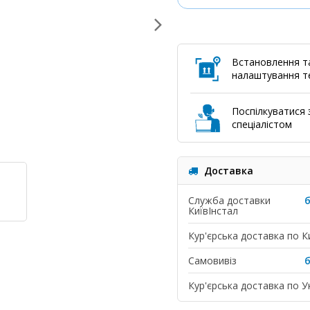
Встановлення т
налаштування те
Поспілкуватися з
спеціалістом
Доставка
Служба доставки
КиївІнстал
Кур'єрська доставка по К
Самовивіз
Кур'єрська доставка по Ук