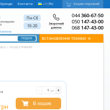
Бренди
Контакти
UA
|
RU
Кошик порожній
044
360-67-50
є
Пн-Сб
050
147-43-00
алізовуємо
Зворотний
ії
10-20
068
147-43-00
дзвінок
статичне
ВСТАНОВЛЕННЯ ТЕХНІКИ
GELS
→
VOGELS PFW4700
-
+
шт.
ка
В кошик
грн