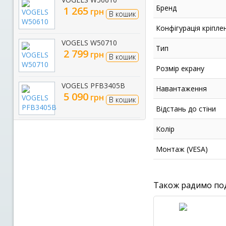
Бренд
1 265
грн
В кошик
Конфігурація кріпле
VOGELS W50710
Тип
2 799
грн
В кошик
Розмір екрану
VOGELS PFB3405B
Навантаження
5 090
грн
В кошик
Відстань до стіни
Колір
Монтаж (VESA)
Також радимо по