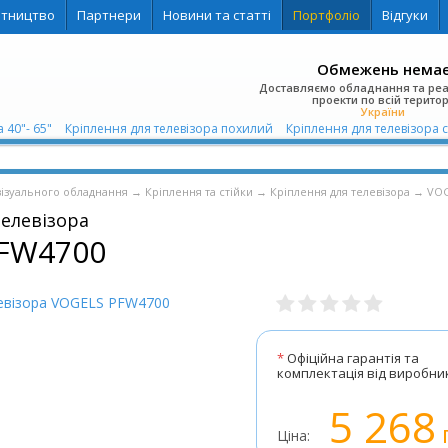
ітництво
Партнери
Новини та статті
Портфоліо
Відгуки
Обмежень нема
Доставляємо обладнання та ре
проекти по всій територ
України
 40"- 65"
Кріплення для телевізора похилий
Кріплення для телевізора 
візуального обладнання
→
Кріплення та стійки
→
Кріплення для телевізора
→
VO
телевізора
FW4700
*
Офіційна гарантія та
комплектація від виробни
5 268
Ціна: