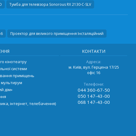
D
Тумба для телевізора
Sonorous RX 2130-C-SLV
56
Проектор для великого приміщення Інсталяційний
ЕННЯ
КОНТАКТИ
о кінотеатру
Адреса:
м. Київ, вул. Герцена 17/25
льної системи
офіс 16
ування приміщень
 мультирум
Телефони:
й дім»
044
360-67-50
050
147-43-00
ення
068
147-43-00
ика, інтернет, телебачення)