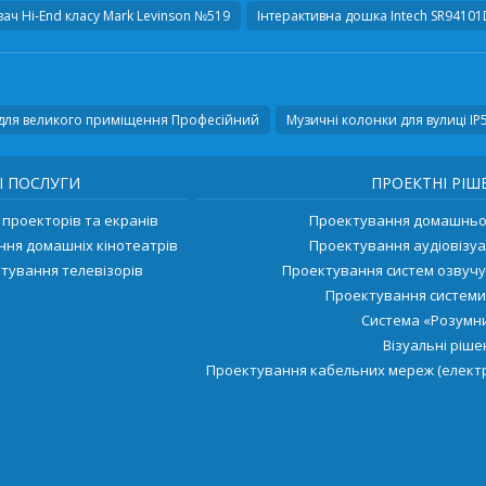
ач Hi-End класу
Mark Levinson №519
Інтерактивна дошка
Intech SR94101
для великого приміщення Професійний
Музичні колонки для вулиці IP
І ПОСЛУГИ
ПРОЕКТНІ РІШ
проекторів та екранів
Проектування домашньог
ння домашніх кінотеатрів
Проектування аудіовізуа
тування телевізорів
Проектування систем озвуч
Проектування системи
Система «Розумни
Візуальні ріш
Проектування кабельних мереж (електр