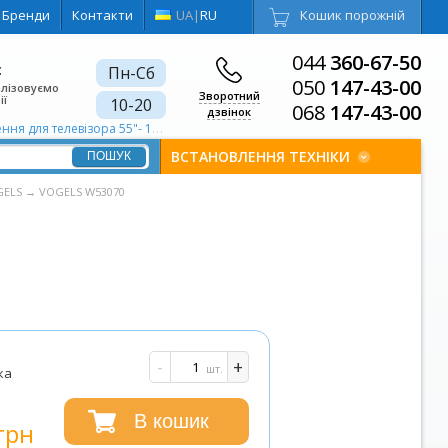
Бренди
Контакти
UA
|
RU
Кошик порожній
044
360-67-50
є
Пн-Сб
050
147-43-00
алізовуємо
Зворотний
ії
10-20
068
147-43-00
дзвінок
ння для телевізора 55"- 100"
ВСТАНОВЛЕННЯ ТЕХНІКИ
GELS
→
VOGELS W53070
-
+
шт.
ка
В кошик
грн