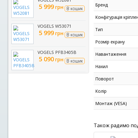
Бренд
5 999
грн
В кошик
Конфігурація кріпле
VOGELS W53071
Тип
5 999
грн
В кошик
Розмір екрану
VOGELS PFB3405B
Навантаження
5 090
грн
В кошик
Нахил
Поворот
Колір
Монтаж (VESA)
Також радимо по