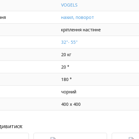
VOGELS
ння
нахил, поворот
кріплення настінне
32"- 55"
20 кг
20 °
180 °
чорний
400 x 400
дивитися: