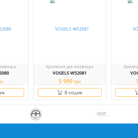
левізора
Кріплення для телевізора
Кріплен
2080
VOGELS W52081
VO
5 999
рн
грн
ик
В кошик