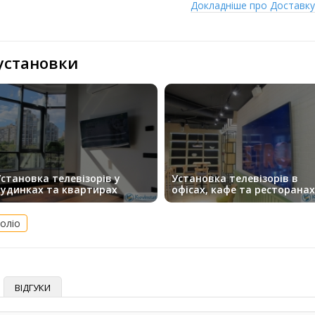
Докладніше про Доставк
 установки
становка телевізорів у
Установка телевізорів в
будинках та квартирах
офісах, кафе та ресторанах
оліо
ВІДГУКИ