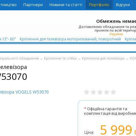
ітництво
Партнери
Новини та статті
Портфоліо
Відгуки
Обмежень нема
Доставляємо обладнання та ре
проекти по всій територ
України
 13"- 80"
Кріплення для телевізора моторизований, поворотний
Кріпле
візуального обладнання
→
Кріплення та стійки
→
Кріплення для телевізора
→
VO
телевізора
53070
*
Офіційна гарантія та
комплектація від виробни
5 999
Ціна: