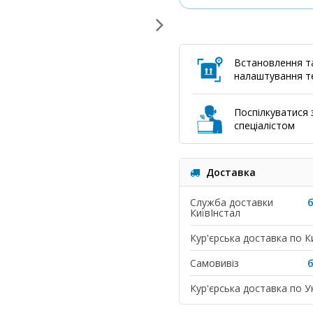
Встановлення т
налаштування те
Поспілкуватися з
спеціалістом
Доставка
Служба доставки
КиївІнстал
Кур'єрська доставка по К
Самовивіз
Кур'єрська доставка по Ук