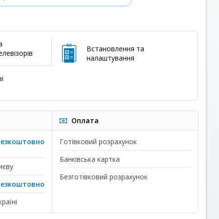
а
Встановлення та
левізорів
налаштування
і
Оплата
безкоштовно
Готівковий розрахунок
Банківська картка
иєву
Безготівковий розрахунок
безкоштовно
раїні