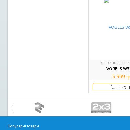
Кріплення для те
VOGELS W5
5 999
г
В кош
Популярні товари: