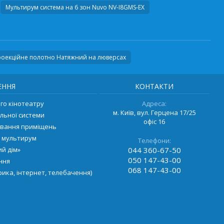
Мультирум система на 6 зон
Nuvo NV-I8GMS-EX
оекційне полотно Натяжний на люверсах
ЕННЯ
КОНТАКТИ
о кінотеатру
Адреса:
м. Київ, вул. Герцена 17/25
льної системи
офіс 16
ування приміщень
 мультирум
Телефони:
й дім»
044
360-67-50
050
147-43-00
ення
068
147-43-00
ика, інтернет, телебачення)