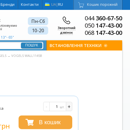
Бренди
Контакти
UA
|
RU
Кошик порожній
044
360-67-50
є
Пн-Сб
050
147-43-00
алізовуємо
Зворотний
ії
10-20
068
147-43-00
дзвінок
13"- 65"
ВСТАНОВЛЕННЯ ТЕХНІКИ
GELS
→
VOGELS WALL1145B
-
+
шт.
ка
В кошик
грн