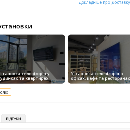
Докладніше про Доставк
 установки
становка телевізорів у
Установка телевізорів в
будинках та квартирах
офісах, кафе та ресторанах
оліо
ВІДГУКИ