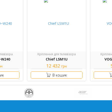
левізора
Кріплення для телевізора
Кріплен
−W240
Chief LSM1U
VOG
12 432
рн
грн
ик
В кошик