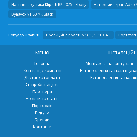
Настінна акустика
Klipsch RP-502S II Ebony
Натяжний екран
Adeo S
Dynavox VT 80 MK Black
Популярні запити:
Проекційне полотно 16:9, 16:10, 4:3
Портатив
МЕНЮ
ІНСТАЛЯЦІЙН
Головна
Монтаж та налаштування 
Концепція компанії
Встановлення та налаштува
Доставка і оплата
Встановлення та налаш
Співробітництво
Партнери
Новини та статті
Портфоліо
Відгуки
Бренди
Контакти