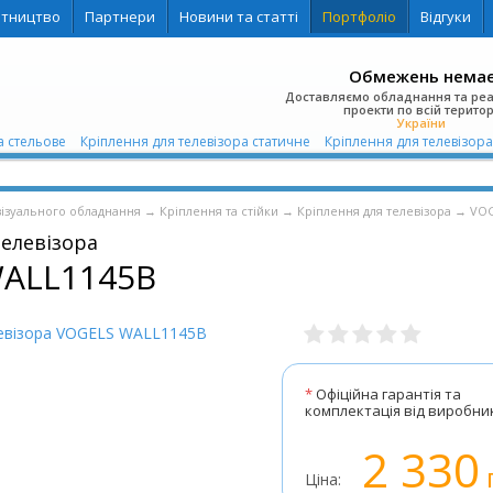
ітництво
Партнери
Новини та статті
Портфоліо
Відгуки
Обмежень нема
Доставляємо обладнання та ре
проекти по всій територ
України
а стельове
Кріплення для телевізора статичне
Кріплення для телевізора 
візуального обладнання
→
Кріплення та стійки
→
Кріплення для телевізора
→
VO
телевізора
ALL1145B
*
Офіційна гарантія та
комплектація від виробни
2 330
Ціна: