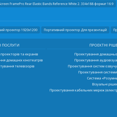
creen FramePro Rear Elastic Bands Reference White 2. 334x188 формат 16:9
ний проектор 1920x1200
Портативний проектор Для презентацій
Пр
І ПОСЛУГИ
ПРОЕКТНІ РІШ
проекторів та екранів
Проектування домашньог
ння домашніх кінотеатрів
Проектування аудіовізуа
тування телевізорів
Проектування систем озвуч
Проектування системи
Система «Розумни
Візуальні ріш
Проектування кабельних мереж (електр