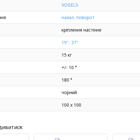
VOGELS
ння
нахил, поворот
кріплення настінне
19"- 37"
15 кг
+/- 10 °
180 °
чорний
100 x 100
дивитися: