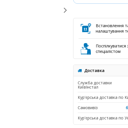
Встановлення т
налаштування те
Поспілкуватися з
спеціалістом
Доставка
Служба доставки
КиївІнстал
Кур'єрська доставка по К
Самовивіз
Кур'єрська доставка по Ук