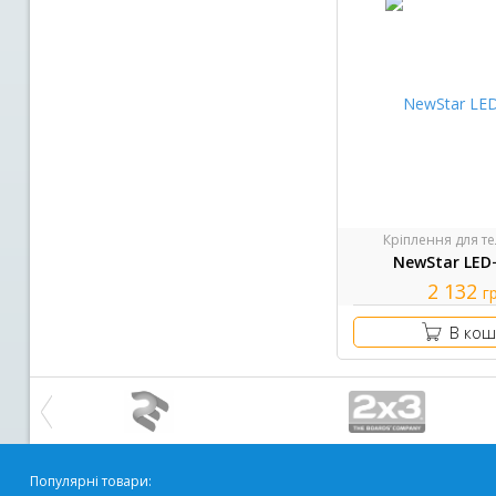
Кріплення для те
NewStar LED
2 132
г
В кош
Популярні товари: