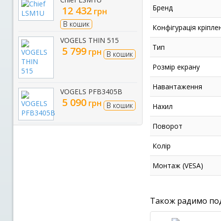
Бренд
12 432
грн
В кошик
Конфігурація кріпле
VOGELS THIN 515
Тип
5 799
грн
В кошик
Розмір екрану
Навантаження
VOGELS PFB3405B
5 090
грн
В кошик
Нахил
Поворот
Колір
Монтаж (VESA)
Також радимо по