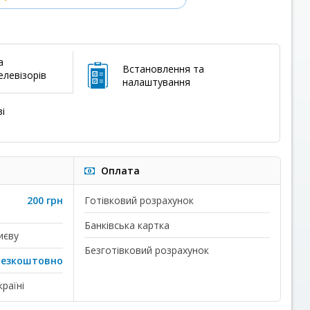
а
Встановлення та
левізорів
налаштування
і
Оплата
200 грн
Готівковий розрахунок
Банківська картка
иєву
Безготівковий розрахунок
безкоштовно
раїні