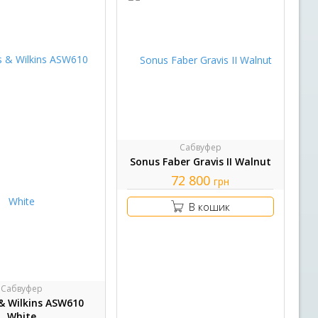
Сабвуфер
Sonus Faber Gravis II Walnut
72 800
грн
В кошик
Сабвуфер
& Wilkins ASW610
White