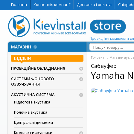
Головна
Концепція компанії
Доставка і оплата
Співроб
Проекційні комплекти дл
МАГАЗИН
Головна
→
Магазин аудіо
ВІДДІЛИ
Сабвуфер
ПРОЕКЦІЙНЕ ОБЛАДНАННЯ
Yamaha N
СИСТЕМИ ФОНОВОГО
ОЗВУЧУВАННЯ
АКУСТИЧНА СИСТЕМА
Підлогова акустика
Полочна акустика
Центральні динаміки
Комплекти акустики