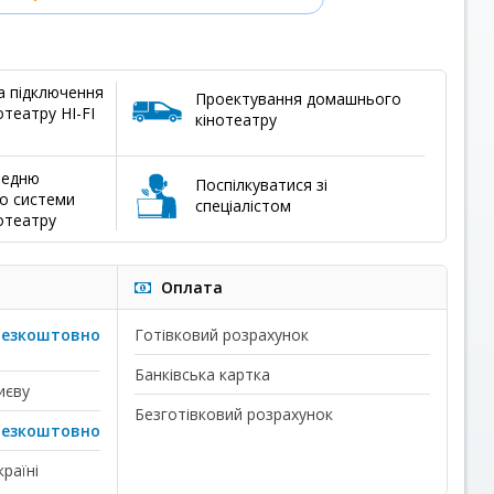
а підключення
Проектування домашнього
театру HI-FI
кінотеатру
редню
Поспілкуватися зі
о системи
спеціалістом
отеатру
Оплата
безкоштовно
Готівковий розрахунок
Банківська картка
иєву
Безготівковий розрахунок
безкоштовно
раїні