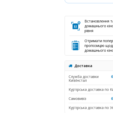
Встановлення т
домашнього кіно
рівня
Отримати попе
пропозицію щод
домашнього кін
Доставка
Служба доставки
КиївІнстал
Кур'єрська доставка по К
Самовивіз
Кур'єрська доставка по Ук