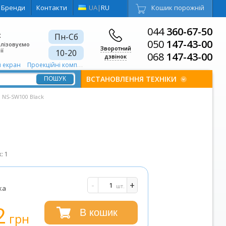
Бренди
Контакти
UA
|
RU
Кошик порожній
044
360-67-50
є
Пн-Сб
050
147-43-00
алізовуємо
Зворотний
ії
10-20
068
147-43-00
дзвінок
й екран
Проекційні комплекти для шкіл та офісів 1920х1200
Проектор дл
ВСТАНОВЛЕННЯ ТЕХНІКИ
 NS-SW100 Black
к:
1
-
+
шт.
ка
2
В кошик
грн