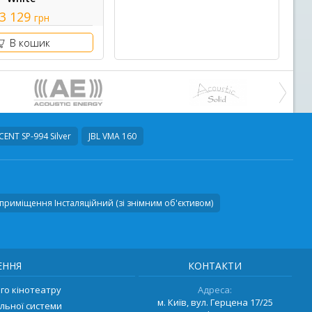
3 129
грн
В кошик
ENT SP-994 Silver
JBL VMA 160
приміщення Інсталяційний (зі знімним об'єктивом)
ЕННЯ
КОНТАКТИ
о кінотеатру
Адреса:
м. Київ, вул. Герцена 17/25
льної системи