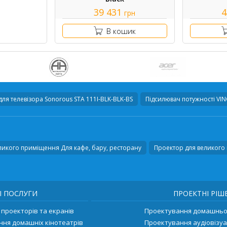
39 431
4
грн
В кошик
для телевізора
Sonorous STA 111I-BLK-BLK-BS
Підсилювач потужності
VINC
ликого приміщення Для кафе, бару, ресторану
Проектор для великого 
І ПОСЛУГИ
ПРОЕКТНІ РІШ
проекторів та екранів
Проектування домашньог
ння домашніх кінотеатрів
Проектування аудіовізуа