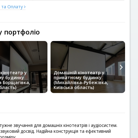
у та Оплату
у портфоліо
кінотеатр у
Домашній кінотеатр у
у будинку
приватному будинку
До
а Борщагівка,
(Михайлівка-Рубежівка,
ст
бласть)
Київська область)
(К
ужне звучання для домашніх кінотеатрів і аудіосистем.
вуковий досвід. Надійна конструкція та ефективний
розміру.