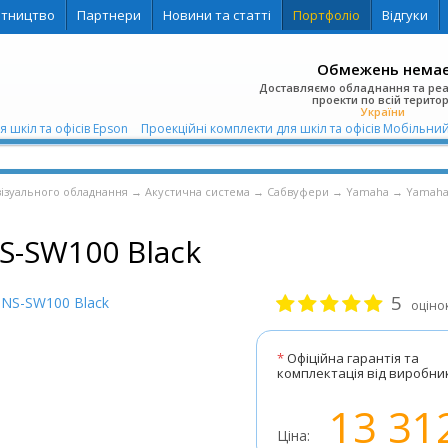
ітництво
Партнери
Новини та статті
Портфоліо
Відгуки
Обмежень нема
Доставляємо обладнання та ре
проекти по всій територ
України
я шкіл та офісів Epson
Проекційні комплекти для шкіл та офісів Мобільни
візуального обладнання
→
Акустична система
→
Сабвуфери
→
Yamaha
→
Yamaha
S-SW100 Black
5
оціно
*
Офіційна гарантія та
комплектація від виробни
13 31
Ціна: