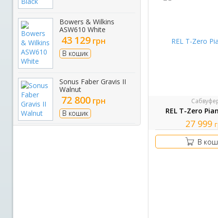
Bowers & Wilkins
ASW610 White
43 129
грн
В кошик
Sonus Faber Gravis II
Walnut
72 800
грн
Сабвуфе
REL T-Zero Pia
В кошик
27 999
В кош