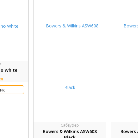
р
no White
грн
ик
Сабвуфер
Bowers & Wilkins ASW608
Bowers 
Black