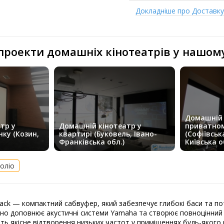
Докладніше про Доставк
 проекти домашніх кінотеатрів у нашом
Домашній 
тр у
Домашній кінотеатр у
приватном
ку (Козин,
квартирі (Буковель, Івано-
(Софіївськ
Франківська обл.)
Київська о
оліо
ck — компактний сабвуфер, який забезпечує глибокі баси та пот
но доповнює акустичні системи Yamaha та створює повноцінний з
ть якісне відтворення низьких частот у приміщеннях будь-якого 