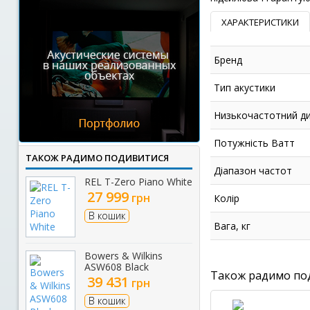
ХАРАКТЕРИСТИКИ
Бренд
Тип акустики
Низькочастотний ди
Потужність Ватт
ТАКОЖ РАДИМО ПОДИВИТИСЯ
Діапазон частот
REL T-Zero Piano White
27 999
грн
Колір
В кошик
Вага, кг
Bowers & Wilkins
ASW608 Black
Також радимо по
39 431
грн
В кошик