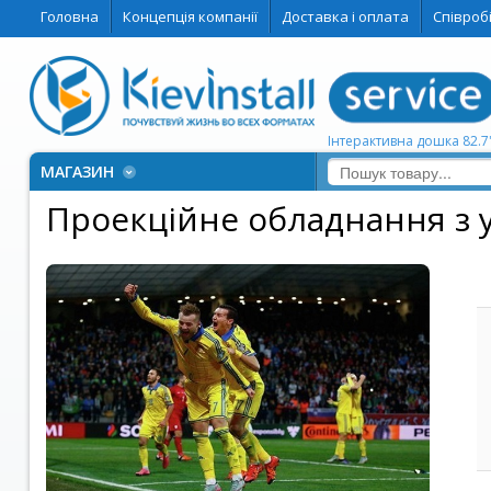
Головна
Концепція компанії
Доставка і оплата
Співроб
Інтерактивна дошка 82.7
МАГАЗИН
Проекційне обладнання з 