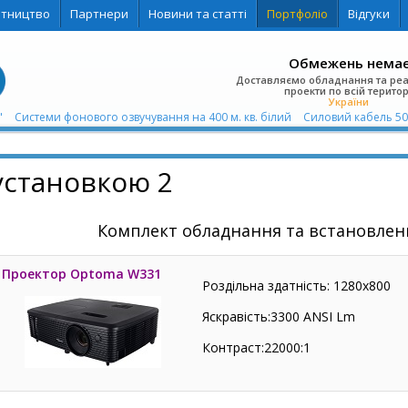
ітництво
Партнери
Новини та статті
Портфоліо
Відгуки
Обмежень нема
Доставляємо обладнання та ре
проекти по всій територ
України
"
Системи фонового озвучування на 400 м. кв. білий
Силовий кабель 5
установкою 2
Комплект обладнання та встановлен
Проектор Optoma W331
Роздільна здатність: 1280х800
Яскравість:3300 ANSI Lm
Контраст:22000:1