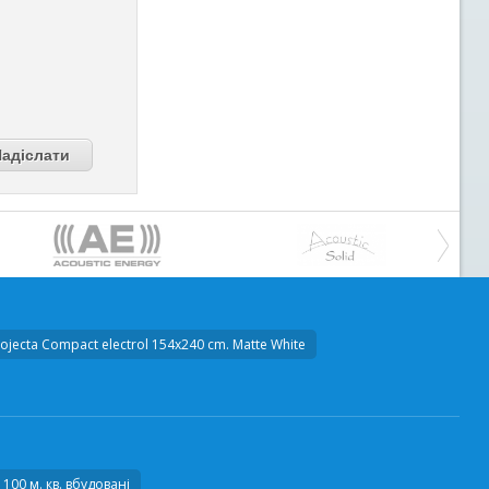
ojecta Compact electrol 154x240 cm. Matte White
00 м. кв. вбудовані