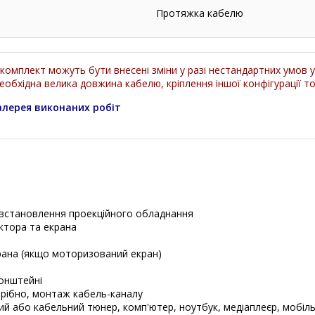
Протяжка кабелю
 комплект можуть бути внесені зміни у разі нестандартних умов 
необхідна велика довжина кабелю, кріплення іншої конфігурації т
алерея виконаних робіт
 встановлення проекційного обладнання
ктора та екрана
рана (якщо моторизований екран)
ронштейні
трібно, монтаж кабель-каналу
й або кабельний тюнер, комп'ютер, ноутбук, медіаплеєр, мобіль