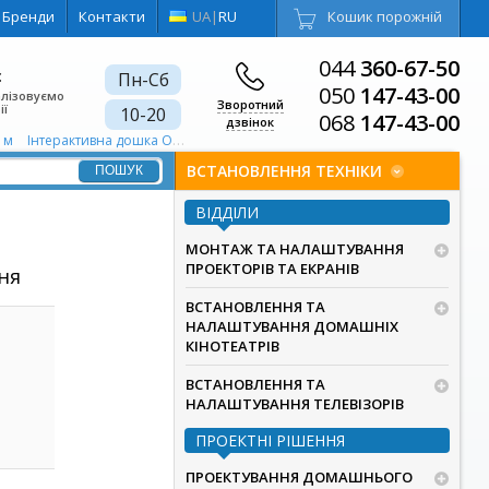
Бренди
Контакти
UA
|
RU
Кошик порожній
044
360-67-50
є
Пн-Сб
050
147-43-00
алізовуємо
Зворотний
ії
10-20
068
147-43-00
дзвінок
0 м
Інтерактивна дошка Оптична
Інтерактивна дошка Сталь
Силовий к
ВСТАНОВЛЕННЯ ТЕХНІКИ
ВІДДІЛИ
МОНТАЖ ТА НАЛАШТУВАННЯ
ПРОЕКТОРІВ ТА ЕКРАНІВ
ня
ВСТАНОВЛЕННЯ ТА
НАЛАШТУВАННЯ ДОМАШНІХ
КІНОТЕАТРІВ
ВСТАНОВЛЕННЯ ТА
НАЛАШТУВАННЯ ТЕЛЕВІЗОРІВ
ПРОЕКТНІ РІШЕННЯ
ПРОЕКТУВАННЯ ДОМАШНЬОГО