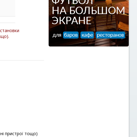
установки
ощо).
ні пристрої тощо)