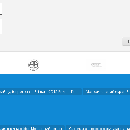
ий аудіопрогравач
Primare CD15 Prisma Titan
Моторизований екран
Pr
для шкіл та офісів Мобільний екран
Системи фонового озвучування на 1