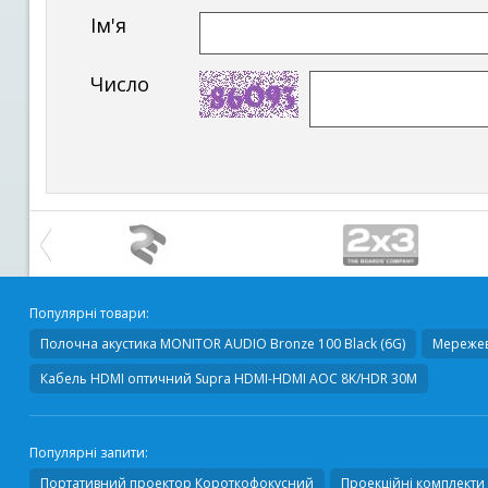
Ім'я
Число
Популярні товари:
Полочна акустика
MONITOR AUDIO Bronze 100 Black (6G)
Мережев
Кабель HDMI оптичний
Supra HDMI-HDMI AOC 8K/HDR 30M
Популярні запити:
Портативний проектор Короткофокусний
Проекційні комплекти 