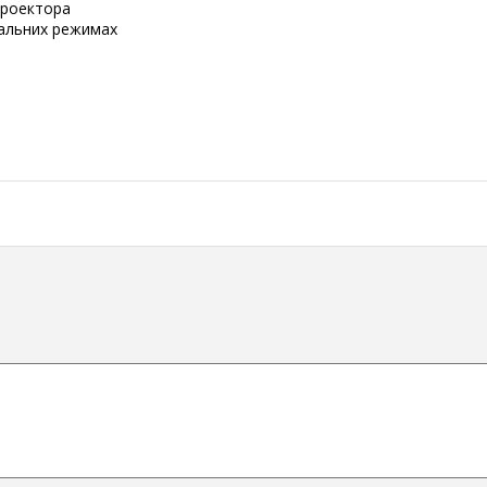
проектора
нальних режимах