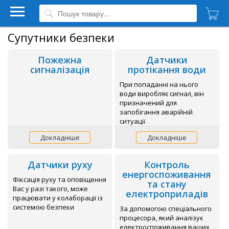
Супутники безпеки
Пожежна
Датчики
сигналізація
протікання води
При попаданні на нього
води виробляє сигнал, він
призначений для
запобігання аварійній
ситуації
Докладніше
Докладніше
Датчики руху
Контроль
енергоспоживання
Фіксація руху та оповіщення
та стану
Вас у разі такого, може
електроприладів
працювати у колаборації із
системою безпеки
За допомогою спеціального
процесора, який аналізує
електроспоживання ваших