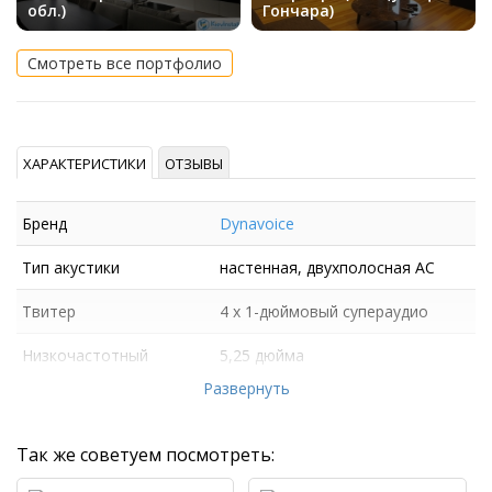
обл.)
Гончара)
Смотреть все портфолио
ХАРАКТЕРИСТИКИ
ОТЗЫВЫ
Бренд
Dynavoice
Тип акустики
настенная, двухполосная АС
Твитер
4 x 1-дюймовый супераудио
Низкочастотный
5,25 дюйма
динамик
Развернуть
Так же советуем посмотреть: