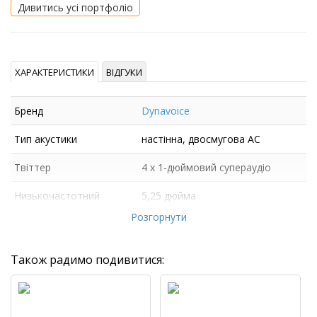
Дивитись усі портфоліо
ХАРАКТЕРИСТИКИ
ВІДГУКИ
Бренд
Dynavoice
Тип акустики
настінна, двосмугова АС
Твіттер
4 x 1-дюймовий супераудіо
Низькочастотний
5,25 дюйма
динамік
Розгорнути
Також радимо подивитися: