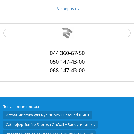
Разрешение
3840x2160 Ultra HD
Развернуть
044
360-67-50
050
147-43-00
068
147-43-00
Популярные товары:
Источник звука для мультирум
Russound BGK-1
Сабвуфер
Sunfire Subrosa OnWall + Rack усилитель