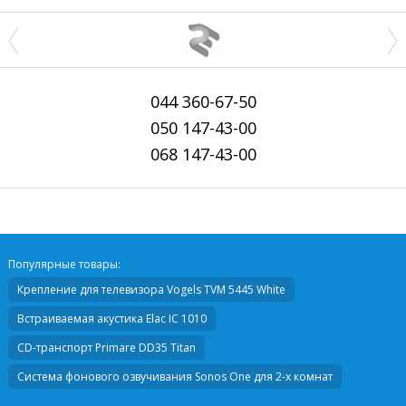
044
360-67-50
050
147-43-00
068
147-43-00
Популярные товары:
Крепление для телевизора
Vogels TVM 5445 White
Встраиваемая акустика
Elac IC 1010
CD-транспорт
Primare DD35 Titan
Система фонового озвучивания Sonos One для 2-х комнат