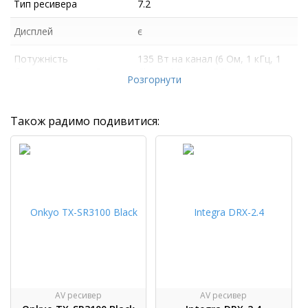
Тип ресивера
7.2
Дисплей
є
Потужність
135 Вт на канал (6 Ом, 1 кГц, 1
багатоканальна, Вт
Channel Driven, IEC)
Розгорнути
Також радимо подивитися:
AV ресивер
AV ресивер