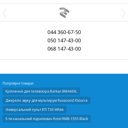
044
360-67-50
050
147-43-00
068
147-43-00
Популярні товари:
Кріплення для телевізора
Barkan BM443XL
Джерело звуку для мультирум
Russound XSource
Універсальний пульт
RTI T3X White
5-ти канальний підсилювач
Rotel RMB-1555 Black