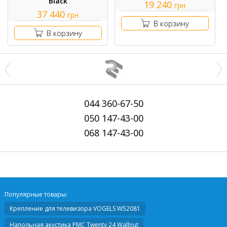
Black
19 240
грн
37 440
грн
В корзину
В корзину
044
360-67-50
050
147-43-00
068
147-43-00
Популярные товары:
Крепление для телевизора
VOGELS W52081
Напольная акустика
PMC Twenty 24 Wallnut