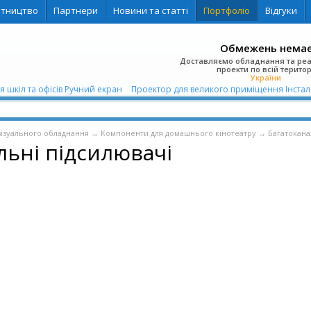
ітництво
Партнери
Новини та статті
Портфоліо
Відгуки
Обмежень нема
Доставляємо обладнання та ре
проекти по всій територ
України
я шкіл та офісів Ручний екран
Проектор для великого приміщення Інсталяцій
візуального обладнання
→
Компоненти для домашнього кінотеатру
→
Багатокана
льні підсилювачі