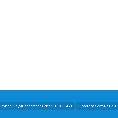
 кріплення для проектора
Chief KITEC030045B
Підлогова акустика
DALI E