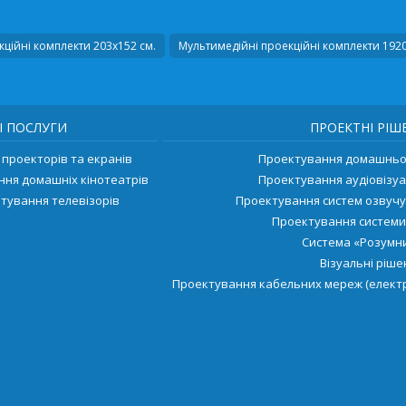
ційні комплекти 203х152 см.
Мультимедійні проекційні комплекти 192
І ПОСЛУГИ
ПРОЕКТНІ РІШ
проекторів та екранів
Проектування домашньог
ння домашніх кінотеатрів
Проектування аудіовізуа
тування телевізорів
Проектування систем озвуч
Проектування системи
Система «Розумни
Візуальні ріш
Проектування кабельних мереж (електр