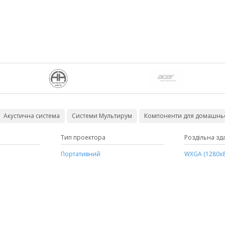
Акустична система
Системи Мультирум
Компоненти для домашньо
ражения
Тип проектора
Колір колонок
Длина
Роздільна зда
Озвучувана 
GIF
Портативний
білий
3 м
WXGA (1280х8
до 20 м²
чорний
100 метров в бухте
до 40 м²