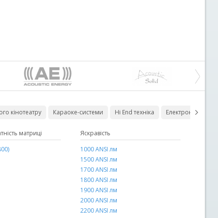
го кінотеатру
Караоке-системи
Hi End техніка
Електроніка для 
тність матриці
площа
Сечение
Яскравість
Тип колонок
00)
2 х 1,0 мм2
1000 ANSI лм
корпусні
2 х 1,3 мм2
1500 ANSI лм
вбудовані
2 х 1,5 мм2
1700 ANSI лм
2 х 1,6 мм2
1800 ANSI лм
2 х 2,0 мм2
1900 ANSI лм
2 х 2,4 мм2
2000 ANSI лм
2 х 2,5 мм2
2200 ANSI лм