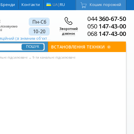
Бренди
Контакти
UA
|
RU
Кошик порожній
044
360-67-50
є
Пн-Сб
050
147-43-00
алізовуємо
Зворотний
ії
10-20
068
147-43-00
дзвінок
ний (зі знімним об'єктивом)
Лампи та лінзи для проектора 305х229 с
ВСТАНОВЛЕННЯ ТЕХНІКИ
льні підсилювачі
→
9-ти канальні підсилювачі