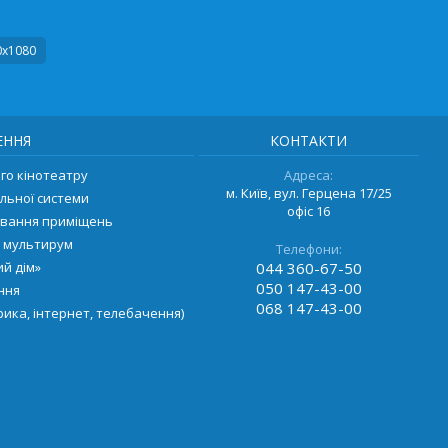
0х1080
ЕННЯ
КОНТАКТИ
о кінотеатру
Адреса:
м. Київ, вул. Герцена 17/25
льної системи
офіс 16
ування приміщень
 мультирум
Телефони:
й дім»
044
360-67-50
050
147-43-00
ення
068
147-43-00
ика, інтернет, телебачення)