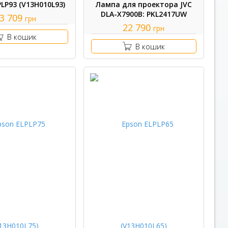
PLP93 (V13H010L93)
Лампа для проектора JVC
DLA-X7900B: PKL2417UW
3 709
грн
22 790
грн
В кошик
В кошик