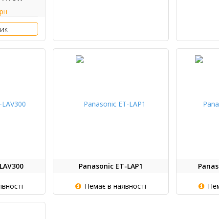
грн
ик
-LAV300
Panasonic ET-LAP1
Panas
явності
Немає в наявності
Нем