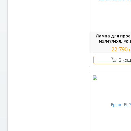
Лампа для прое
N5/N7/NX9: PK
22 790
В кош