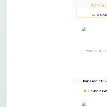
17 415
В кош
Panasonic ET
Немає в на