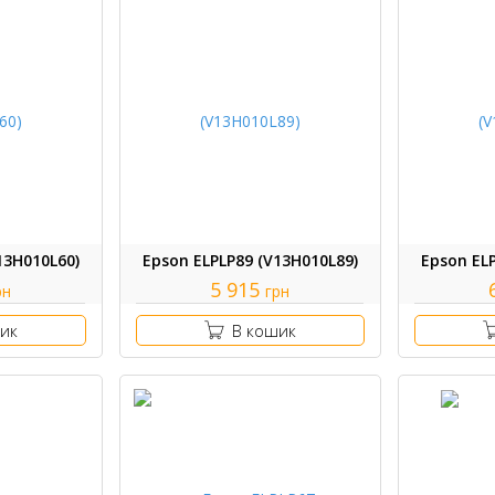
13H010L60)
Epson ELPLP89 (V13H010L89)
Epson EL
5 915
рн
грн
ик
В кошик