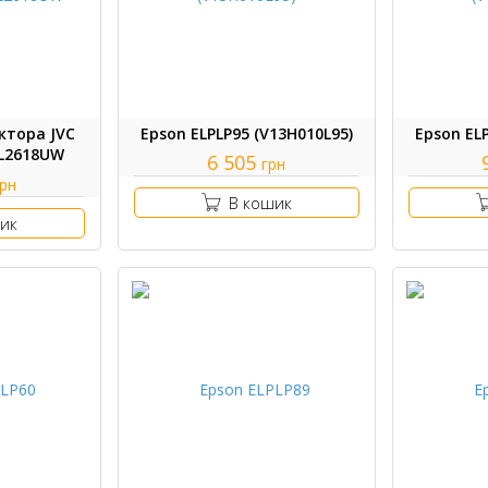
ктора JVC
Epson ELPLP95 (V13H010L95)
Epson EL
-L2618UW
6 505
грн
грн
В кошик
ик