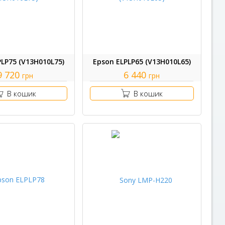
PLP75 (V13H010L75)
Epson ELPLP65 (V13H010L65)
9 720
6 440
грн
грн
В кошик
В кошик