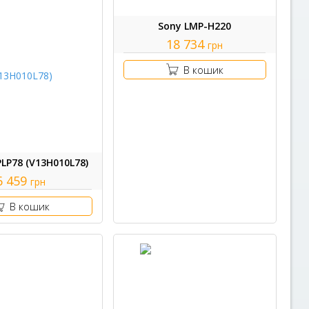
Sony LMP-H220
18 734
грн
В кошик
PLP78 (V13H010L78)
6 459
грн
В кошик