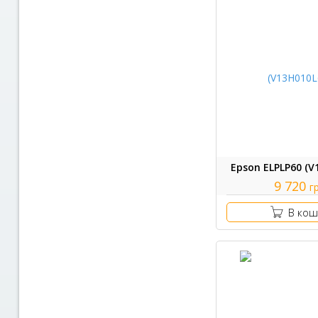
Epson ELPLP60 (V
9 720
г
В кош