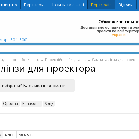
ітництво
Партнери
Новини та статті
Портфоліо
Відгуки
Обмежень нема
Доставляємо обладнання та ре
проекти по всій територ
України
тора 50 "- 500"
візуального обладнання
→
Проекційне обладнання
→
Лампи та лінзи для проект
 лінзи для проектора
к вибрати? Важлива інформація!
Optoma
Panasonic
Sony
м
ціні
↑
↓
назвою
↑
↓