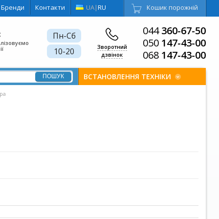
Бренди
Контакти
UA
|
RU
Кошик порожній
044
360-67-50
є
Пн-Сб
050
147-43-00
алізовуємо
Зворотний
ії
10-20
068
147-43-00
дзвінок
ВСТАНОВЛЕННЯ ТЕХНІКИ
ора