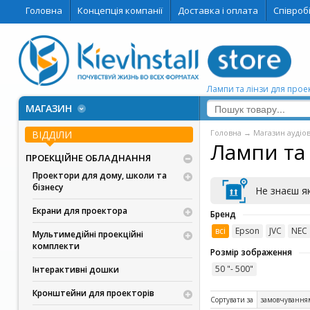
Головна
Концепція компанії
Доставка і оплата
Співроб
Лампи та лінзи для проек
МАГАЗИН
Головна
→
Магазин аудіо
ВІДДІЛИ
Лампи та
ПРОЕКЦІЙНЕ ОБЛАДНАННЯ
Проектори для дому, школи та
бізнесу
Не знаєш я
Екрани для проектора
Бренд
всі
Epson
JVC
NEC
Мультимедійні проекційні
комплекти
Розмір зображення
50 "- 500"
Інтерактивні дошки
Кронштейни для проекторів
Сортувати за
замовчування