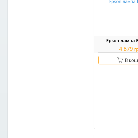
Epson лампа E
4 879
г
В кош