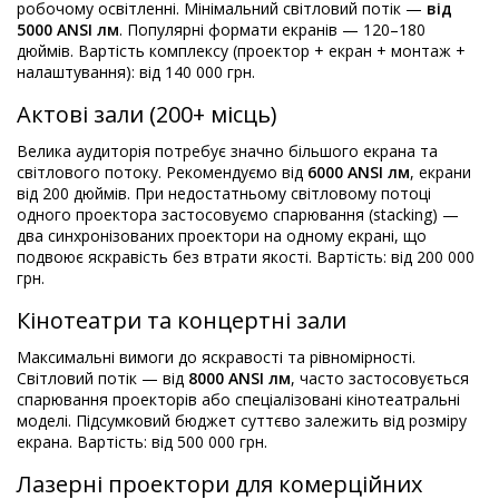
робочому освітленні. Мінімальний світловий потік —
від
5000 ANSI лм
. Популярні формати екранів — 120–180
дюймів. Вартість комплексу (проектор + екран + монтаж +
налаштування): від 140 000 грн.
Актові зали (200+ місць)
Велика аудиторія потребує значно більшого екрана та
світлового потоку. Рекомендуємо від
6000 ANSI лм
, екрани
від 200 дюймів. При недостатньому світловому потоці
одного проектора застосовуємо спарювання (stacking) —
два синхронізованих проектори на одному екрані, що
подвоює яскравість без втрати якості. Вартість: від 200 000
грн.
Кінотеатри та концертні зали
Максимальні вимоги до яскравості та рівномірності.
Світловий потік — від
8000 ANSI лм
, часто застосовується
спарювання проекторів або спеціалізовані кінотеатральні
моделі. Підсумковий бюджет суттєво залежить від розміру
екрана. Вартість: від 500 000 грн.
Лазерні проектори для комерційних