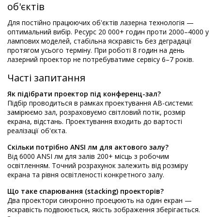
об'єктів
Для постійно працюючих об'єктів лазерна технологія —
оптимальний вибір. Ресурс 20 000+ годин проти 2000–4000 у
лампових моделей, стабільна яскравість без деградації
протягом усього терміну. При роботі 8 годин на день
лазерний проектор не потребуватиме сервісу 6–7 років.
Часті запитання
Як підібрати проектор під конференц-зал?
Підбір проводиться в рамках проектування АВ-системи:
замірюємо зал, розраховуємо світловий потік, розмір
екрана, відстань. Проектування входить до вартості
реалізації об'єкта.
Скільки потрібно ANSI лм для актового залу?
Від 6000 ANSI лм для залів 200+ місць з робочим
освітленням. Точний розрахунок залежить від розміру
екрана та рівня освітленості конкретного залу.
Що таке спарювання (stacking) проекторів?
Два проектори синхронно проецюють на один екран —
яскравість подвоюється, якість зображення зберігається.