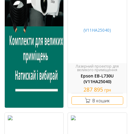
Лазерний проектор для
великого приміщення
Epson EB-L730U
(V11HA25040)
287 895
грн
В кошик