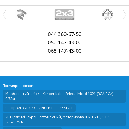
044
360-67-50
050
147-43-00
068
147-43-00
Популярні товари:
Межблочный кабель
Kimber Kable Select Hybrid 1021 (RCA-RCA)
0.75м
CD проигрыватель
VINCENT CD-S7 Silver
2E Підвісний екран, автономний, моторизований 16:10, 130"
(2.8x1.75 м)