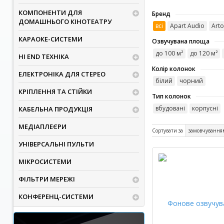
КОМПОНЕНТИ ДЛЯ
Бренд
ДОМАШНЬОГО КІНОТЕАТРУ
всі
Apart Audio
Art
КАРАОКЕ-СИСТЕМИ
Озвучувана площа
до 100 м²
до 120 м²
HI END ТЕХНІКА
Колір колонок
ЕЛЕКТРОНІКА ДЛЯ СТЕРЕО
білий
чорний
КРІПЛЕННЯ ТА СТІЙКИ
Тип колонок
вбудовані
корпусні
КАБЕЛЬНА ПРОДУКЦІЯ
МЕДІАПЛЕЄРИ
Сортувати за
замовчування
УНІВЕРСАЛЬНІ ПУЛЬТИ
МІКРОСИСТЕМИ
ФІЛЬТРИ МЕРЕЖІ
КОНФЕРЕНЦ-СИСТЕМИ