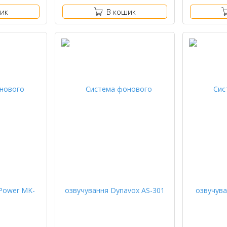
ик
В кошик