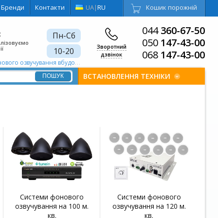
Бренди
Контакти
UA
|
RU
Кошик порожній
044
360-67-50
є
Пн-Сб
050
147-43-00
алізовуємо
Зворотний
ії
10-20
068
147-43-00
дзвінок
вого озвучування вбудовані
ВСТАНОВЛЕННЯ ТЕХНІКИ
Системи фонового
Системи фонового
озвучування на 100 м.
озвучування на 120 м.
кв.
кв.