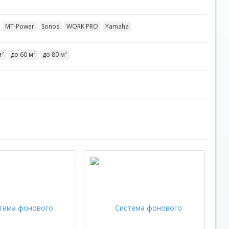
MT-Power
Sonos
WORK PRO
Yamaha
м²
до 60 м²
до 80 м²