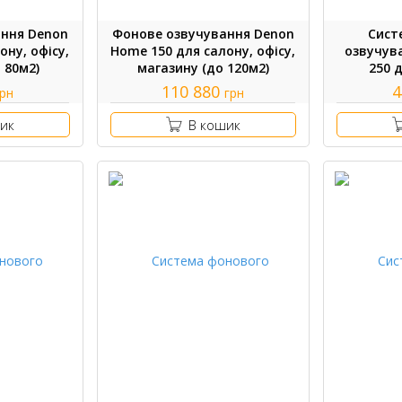
ння Denon
Фонове озвучування Denon
Сист
ону, офісу,
Home 150 для салону, офісу,
озвучув
 80м2)
магазину (до 120м2)
250 
110 880
4
грн
грн
ик
В кошик