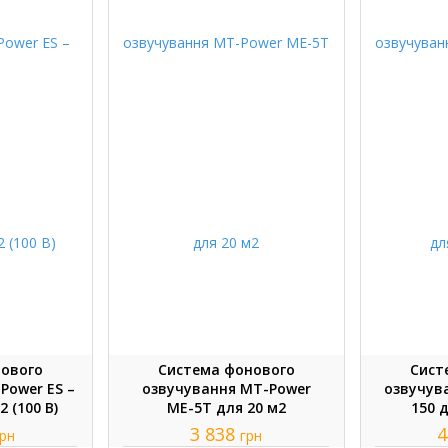
нового
Система фонового
Сист
Power ES –
озвучування MT-Power
озвучув
 (100 В)
MЕ-5Т для 20 м2
150 
3 838
4
грн
грн