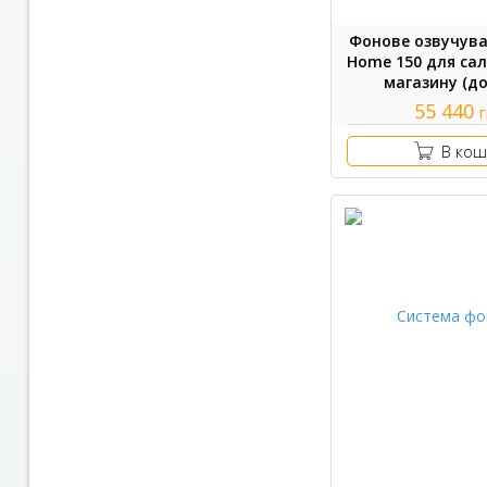
Фонове озвучува
Home 150 для сал
магазину (до
55 440
В кош