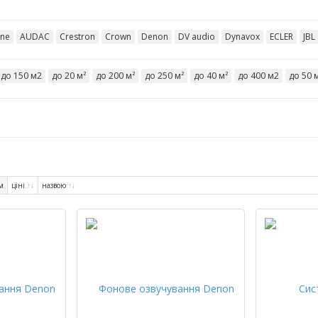
one
AUDAC
Crestron
Crown
Denon
DV audio
Dynavox
ECLER
JBL
до 150 м2
до 20 м²
до 200 м²
до 250 м²
до 40 м²
до 400 м2
до 50 
м
ціні
↑
↓
назвою
↑
↓