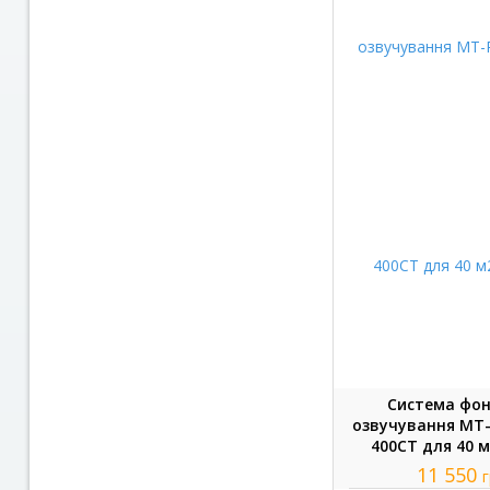
Система фо
озвучування MT-
400СT для 40 м2
11 550