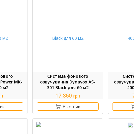
нового
Система фонового
Сист
Power MK-
озвучування Dynavox AS-
озвучува
0 м2
301 Black для 60 м2
400
17 860
рн
грн
ик
В кошик