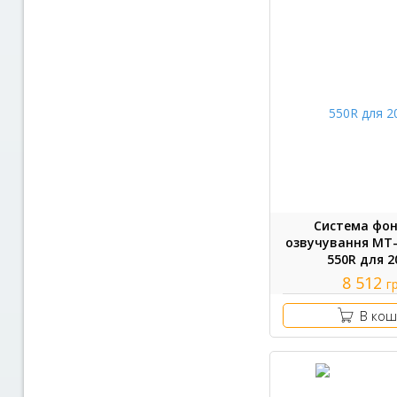
Система фо
озвучування MT-
550R для 2
8 512
г
В кош