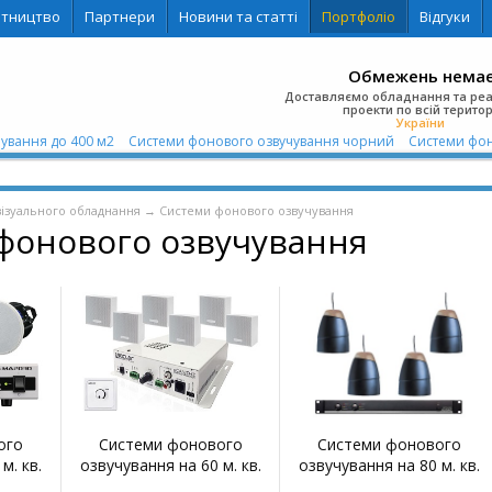
ітництво
Партнери
Новини та статті
Портфоліо
Відгуки
Обмежень нема
Доставляємо обладнання та ре
проекти по всій територ
України
ування до 400 м2
Системи фонового озвучування чорний
Системи фоно
візуального обладнання
→
Системи фонового озвучування
фонового озвучування
ого
Системи фонового
Системи фонового
м. кв.
озвучування на 60 м. кв.
озвучування на 80 м. кв.