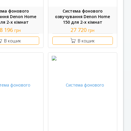
ема фонового
Система фонового
ання Denon Home
озвучування Denon Home
для 2-х кімнат
150 для 2-х кімнат
8 196
27 720
грн
грн
В кошик
В кошик