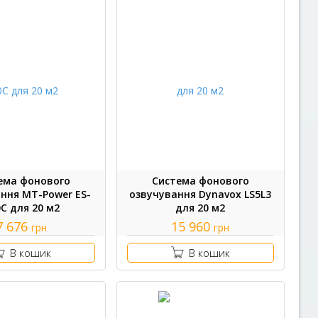
ема фонового
Система фонового
ння MT-Power ES-
озвучування Dynavox LS5L3
C для 20 м2
для 20 м2
7 676
15 960
грн
грн
В кошик
В кошик