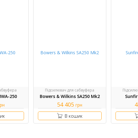
сабвуфера
Підсилювач для сабвуфера
Підсилю
 IWA-250
Bowers & Wilkins SA250 Mk2
Sunfi
54 405
4
грн
грн
ик
В кошик