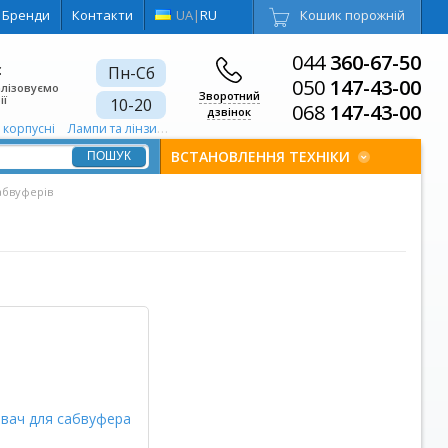
Бренди
Контакти
UA
|
RU
Кошик порожній
044
360-67-50
є
Пн-Сб
050
147-43-00
алізовуємо
Зворотний
ії
10-20
068
147-43-00
дзвінок
. корпусні
Лампи та лінзи для проектора 50 "- 500"
Системи фонового озв
ВСТАНОВЛЕННЯ ТЕХНІКИ
абвуферів