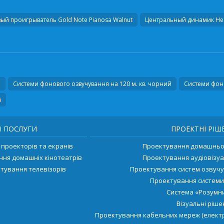
ый проигрыватель
Gold Note Pianosa Walnut
Центральный динамик
Hec
н
Системи фонового озвучування на 120 м. кв. чорний
Системи фоно
и
І ПОСЛУГИ
ПРОЕКТНІ РІШ
проекторів та екранів
Проектування домашньог
ння домашніх кінотеатрів
Проектування аудіовізуа
тування телевізорів
Проектування систем озвуч
Проектування системи
Система «Розумни
Візуальні ріш
Проектування кабельних мереж (електр