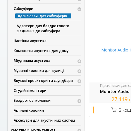
Сабвуфери
Підсилювачі для сабвуферів
Адаптери для бездротового
з'єднання до сабвуфера
Настінна акустика
Компактна акустика для дому
Вбудована акустика
Музичні колонки для вулиці
Звукові проектори та саундбари
Підсилювач для 
Студійні монітори
Monitor Audio
27 119
Бездротові колонки
В кош
Активні колонки
Аксесуари для акустичних систем
СИСТЕМИ МУЛЬТИРУМ