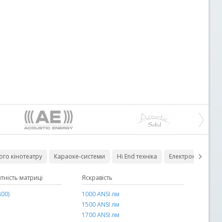
го кінотеатру
Караоке-системи
Hi End техніка
Електроніка для 
тність матриці
площа
Сечение
Яскравість
Тип колонок
00)
2 х 1,0 мм2
1000 ANSI лм
корпусні
2 х 1,3 мм2
1500 ANSI лм
вбудовані
2 х 1,5 мм2
1700 ANSI лм