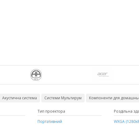
Акустична система
Системи Мультирум
Компоненти для домашньо
ражения
Тип проектора
Колір колонок
Длина
Роздільна зда
Озвучувана 
GIF
Портативний
білий
3 м
WXGA (1280х8
до 20 м²
чорний
100 метров в бухте
до 40 м²