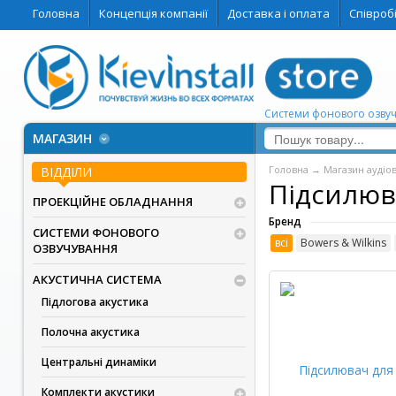
Головна
Концепція компанії
Доставка і оплата
Співроб
Системи фонового озвуч
МАГАЗИН
Головна
→
Магазин аудіо
ВІДДІЛИ
Підсилюв
ПРОЕКЦІЙНЕ ОБЛАДНАННЯ
Бренд
СИСТЕМИ ФОНОВОГО
всі
Bowers & Wilkins
ОЗВУЧУВАННЯ
АКУСТИЧНА СИСТЕМА
Підлогова акустика
Полочна акустика
Центральні динаміки
Комплекти акустики