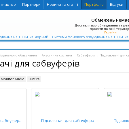
ітництво
Партнери
Новини та статті
Портфоліо
Відгуки
Обмежень нема
Доставляємо обладнання та ре
проекти по всій територ
України
ування на 100 м. кв. чорний
Системи фонового озвучування на 100 м. кв
візуального обладнання
→
Акустична система
→
Сабвуфери
→
Підсилювачі для с
ачі для сабвуферів
Monitor Audio
Sunfire