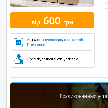
600
від
грн
Каталог:
Телевізори
,
Кронштейни
,
Підставки
Поспілкуватися зі спеціалістом