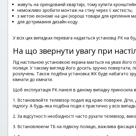
живуть на орендованій квартирі, тому купити кронштейн 
неможливо зробити монтаж на стіну через її хисткість;
з метою економії на ціні (хороші товари для кріплення м
для дотримання дизайн-коду.
У всіх цих випадках перевага надається установці РК на б
На що звернути увагу при насті
Під настільною установкою екрана мається на увазі його п
полиця. У такому вигляді його досить зручно повертати, пі
розлучень. Також подібна установка ЖК буде набагато зру
кімнати до кімнати.
Щоб експлуатація РК-панелі в даному випадку приносила в
1. Встановлюйте телевізор подалі від краю поверхні. Діти,
підлогу. А будь-яка подібна подія є практично у всіх випа
2. За відсутності необхідності часто рухати телевізор, ви
3. Встановлюючи ТБ на підвісну полицю, важлива фіксація 