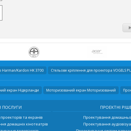
р
Harman/Kardon HK 3700
Стельове кріплення для проектора
VOGELS P
ий екран Нідерланди
Моторизований екран Моторизований
Прое
І ПОСЛУГИ
ПРОЕКТНІ РІШ
проекторів та екранів
Проектування домашньог
ння домашніх кінотеатрів
Проектування аудіовізуа
тування телевізорів
Проектування систем озвуч