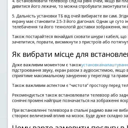
4. Встановлювати телевізор слід на рівні очей, якщо ви пл
дивитися його лежачи, то можна спробувати змонтувати 
5. Дальність установки ТБ від очей вибираєте ви самі. Згі
екрану має становити 2.5-3 його діагоналі. Однак це суто
телебачення та його технологій доставки зображення, яко
Також постарайтеся якнайдалі сховати шнури і кабелі, що 
зачепитися, порвати, висмикнути з пристроїв або потягнут
Як вибрати місце для встановле
Дуже важливим моментом є також
установка
і
налаштуванн
підстроювання звуку, екран разом з аудіосистемою, якщо в
сприятиме максимальному зануренню у перегляді та прави
Також важливим аспектом є “чистота” простору перед теле
Рекомендується також встановлювати телевізор або задньою
сонячні промені найгірше позначається на зображенні яск
При встановленні телевізора в спальні радимо вам не виб
створює величезний вплив на мозок. Буде дуже складно зас
Чому варто замовити послугу в Ki