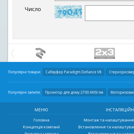
Число
Популярні товари:
Сабвуфер
Paradigm Defiance V8
Стереоресіве
Популярні запити:
Проектор для дому 2700 ANSI лм
Моторизован
МЕНЮ
ІНСТАЛЯЦІЙН
Головна
Монтаж та налаштування 
Концепція компанії
Встановлення та налаштува
Доставка і оплата
Встановлення та налаш