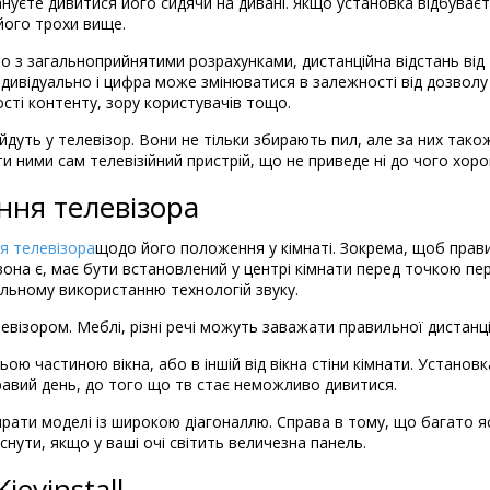
ануєте дивитися його сидячи на дивані. Якщо установка відбуваєть
його трохи вище.
дно з загальноприйнятими розрахунками, дистанційна відстань від
 індивідуально і цифра може змінюватися в залежності від дозвол
сті контенту, зору користувачів тощо.
йдуть у телевізор. Вони не тільки збирають пил, але за них так
и ними сам телевізійний пристрій, що не приведе ні до чого хор
ння телевізора
я
телевізора
щодо його положення у кімнаті. Зокрема, щоб прав
она є, має бути встановлений у центрі кімнати перед точкою пе
льному використанню технологій звуку.
візором. Меблі, різні речі можуть заважати правильної дистанці
 частиною вікна, або в іншій від вікна стіни кімнати. Установка
равий день, до того що тв стає неможливо дивитися.
ирати моделі із широкою діагоналлю. Справа в тому, що багато я
нути, якщо у ваші очі світить величезна панель.
evinstall