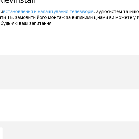
ки
встановлення
и
налаштування телевізорів
, аудіосистем та інш
ти ТБ, замовити його монтаж за вигідними цінами ви можете у Ки
 будь-які ваші запитання.