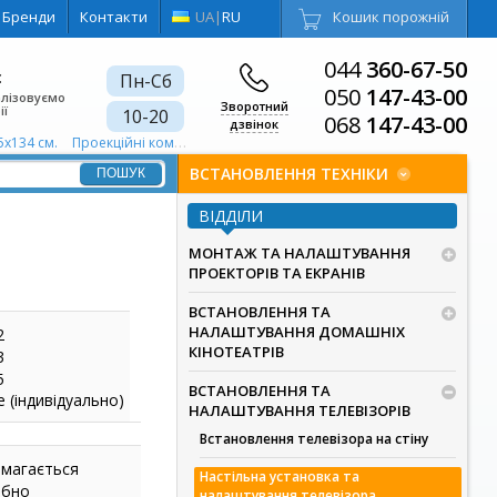
Бренди
Контакти
UA
|
RU
Кошик порожній
044
360-67-50
є
Пн-Сб
050
147-43-00
алізовуємо
Зворотний
ії
10-20
068
147-43-00
дзвінок
5х134 см.
Проекційні комплекти для шкіл та офісів 1920х1080
Проекційні
ВСТАНОВЛЕННЯ ТЕХНІКИ
ВІДДІЛИ
МОНТАЖ ТА НАЛАШТУВАННЯ
ПРОЕКТОРІВ ТА ЕКРАНІВ
ВСТАНОВЛЕННЯ ТА
НАЛАШТУВАННЯ ДОМАШНІХ
2
КІНОТЕАТРІВ
3
5
ВСТАНОВЛЕННЯ ТА
е (індивідуально)
НАЛАШТУВАННЯ ТЕЛЕВІЗОРІВ
Встановлення телевізора на стіну
имагається
Настільна установка та
ібно
налаштування телевізора