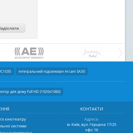
UC1035
Інтегральний підсилювач
Arcam SA30
ктор для дому Full HD (1920x1080)
ЕННЯ
КОНТАКТИ
о кінотеатру
Адреса:
м. Київ, вул. Герцена 17/25
льної системи
офіс 16
ування приміщень