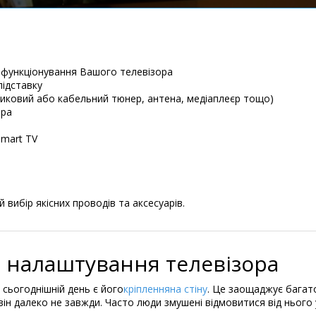
в функціонування Вашого телевізора
підставку
никовий або кабельний тюнер, антена, медіаплеєр тощо)
ора
Smart TV
вибір якісних проводів та аксесуарів.
а налаштування телевізора
сьогоднішній день є його
кріплення
на стіну
. Це заощаджує багато 
ін далеко не завжди. Часто люди змушені відмовитися від нього у