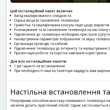
Цей інсталяційний пакет включає:
Виїзд кваліфікованого спеціаліста
Оцінка місця встановлення телевізора
Грамотна та кваліфікована консультація щодо варіанті
Розпакування та встановлення телевізора на настільну 
Підключення до телевізора необхідних пристроїв (супут
Налаштування параметрів зображення та звуку телевіз
Організація проводів та кабелів
Підключення телевізора до Інтернету та налаштування 
Презентація роботи та коротке навчання користувача
Для всіх інсталяційних пакетів:
1 рік гарантії на встановлення
При необхідності наші інсталятори нададуть вам широкий 
Настільна встановлення т
Популярним способом монтажу плазмового телевізора на 
загалом досить практичний спосіб. Однак застосовується в