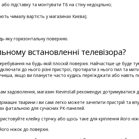
або підставку та монтувати ТБ на стіну недоцільно;
ають чималу вартість у магазинах Києва);
удь-яку горизонтальну поверхню.
льному встановленні телевізора?
еребування на будь-якій плоскій поверхні. Найчастіше це буде ту
дключати до нього різні пристрої, протирати з нього пил та мити
чніша, якщо ви плануєте часто кудись переїжджати або навіть п
ам задоволення, магазин Kievinstall рекомендує дотримуватися д
 домашні тварини і ви самі легко можете зачепити пристрій та вп
дках фатальною для сучасних РК-панелей.
користовуйте клейку стрічку або щось таке для кріплення його ніж
його ніжок до поверхні.