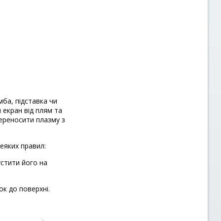
мба, підставка чи
 екран від плям та
ереносити плазму з
еяких правил:
устити його на
ок до поверхні.