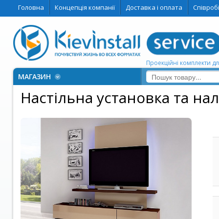
Головна
Концепція компанії
Доставка і оплата
Співроб
Проекційні комплекти дл
МАГАЗИН
Настільна установка та на