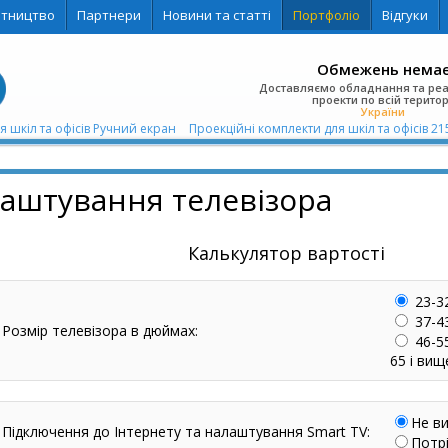
ітництво
Партнери
Новини та статті
Портфоліо
Відгуки
Обмежень нема
Доставляємо обладнання та ре
проекти по всій територ
України
я шкіл та офісів Ручний екран
Проекційні комплекти для шкіл та офісів 21
лаштування телевізора
Калькулятор вартості
23-3
37-4
Розмір телевізора в дюймах:
46-5
65 і вищ
Не в
Підключення до Інтернету та налаштування Smart TV:
Потр