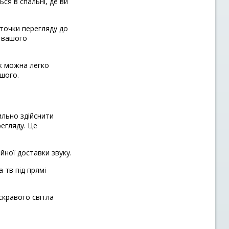
ся в спальні, де ви
 точки перегляду до
у вашого
ож можна легко
ошого.
ильно здійснити
регляду. Це
йної доставки звуку.
 тв під прямі
скравого світла