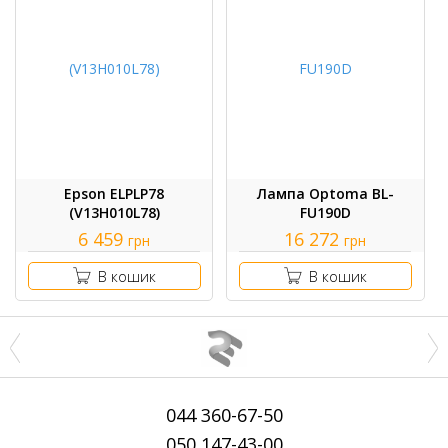
Epson ELPLP78
Лампа Optoma BL-
(V13H010L78)
FU190D
6 459
16 272
грн
грн
В кошик
В кошик
044
360-67-50
050
147-43-00